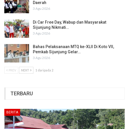
Daerah
3 Agu 2026
Di Car Free Day, Wabup dan Masyarakat
Sijunjung Nikmati…
3 Agu 2026
Bahas Pelaksanaan MTQ ke-XLII Di Koto VII,
Pemkab Sijunjung Gelar…
3 Agu 2026
PREV
NEXT
1 daripada 2
TERBARU
BERITA