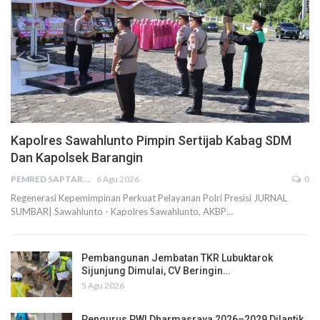
Kapolres Sawahlunto Pimpin Sertijab Kabag SDM
Dan Kapolsek Barangin
PEMRED SAPTARIUS
6 Agu 2026
0
Regenerasi Kepemimpinan Perkuat Pelayanan Polri Presisi JURNAL
SUMBAR| Sawahlunto - Kapolres Sawahlunto, AKBP…
Pembangunan Jembatan TKR Lubuktarok
Sijunjung Dimulai, CV Beringin…
5 Agu 2026
Pengurus PWI Dharmasraya 2026–2029 Dilantik