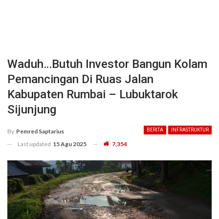
Waduh…Butuh Investor Bangun Kolam
Pemancingan Di Ruas Jalan
Kabupaten Rumbai – Lubuktarok
Sijunjung
BERITA
INFRASTRUKTUR
By
Pemred Saptarius
Last updated
15 Agu 2025
7,354