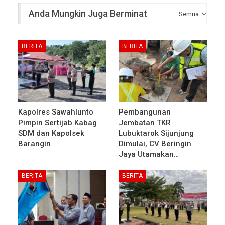
Anda Mungkin Juga Berminat
Semua
BERITA
BERITA
Kapolres Sawahlunto
Pembangunan
Pimpin Sertijab Kabag
Jembatan TKR
SDM dan Kapolsek
Lubuktarok Sijunjung
Barangin
Dimulai, CV Beringin
Jaya Utamakan…
BERITA
BERITA