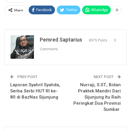
Share
Facebook
Twitter
WhatsApp
Pemred Saptarius
8975 Posts
0
Comments
PREV POST
NEXT POST
Laporan Syahril Syahda,
Nurraji, S.ST., Bidan
Serba Serbi HUT RI ke-
Praktek Mandiri Dari
80 di BazNas Sijunjung
Sijunjung Itu Raih
Peringkat Dua Provinsi
Sumbar