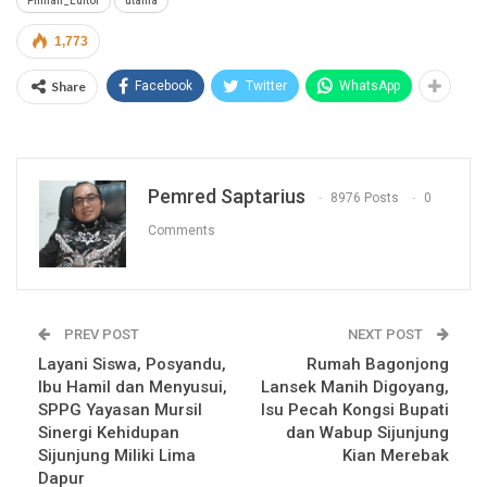
Pilihan_Editor
utama
1,773
Share
Facebook
Twitter
WhatsApp
Pemred Saptarius
8976 Posts
0
Comments
PREV POST
NEXT POST
Layani Siswa, Posyandu,
Rumah Bagonjong
Ibu Hamil dan Menyusui,
Lansek Manih Digoyang,
SPPG Yayasan Mursil
Isu Pecah Kongsi Bupati
Sinergi Kehidupan
dan Wabup Sijunjung
Sijunjung Miliki Lima
Kian Merebak
Dapur