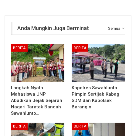
Anda Mungkin Juga Berminat
Semua
BERITA
BERITA
Langkah Nyata
Kapolres Sawahlunto
Mahasiswa UNP
Pimpin Sertijab Kabag
Abadikan Jejak Sejarah
SDM dan Kapolsek
Nagari Taratak Bancah
Barangin
Sawahlunto…
BERITA
BERITA