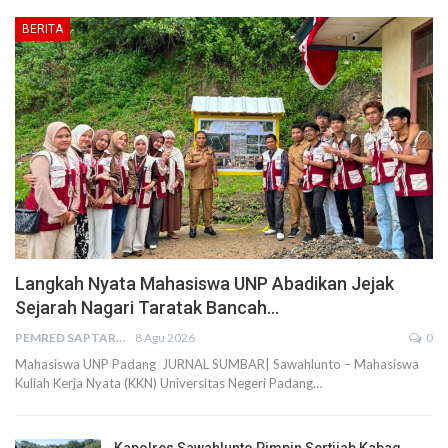
BERITA
Langkah Nyata Mahasiswa UNP Abadikan Jejak
Sejarah Nagari Taratak Bancah…
PEMRED SAPTARIUS
8 Agu 2026
0
Mahasiswa UNP Padang JURNAL SUMBAR| Sawahlunto – Mahasiswa
Kuliah Kerja Nyata (KKN) Universitas Negeri Padang…
Kapolres Sawahlunto Pimpin Sertijab Kabag