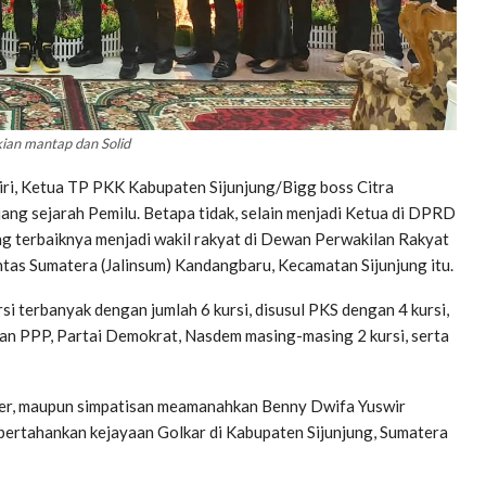
kian mantap dan Solid
Riri, Ketua TP PKK Kabupaten Sijunjung/Bigg boss Citra
ang sejarah Pemilu. Betapa tidak, selain menjadi Ketua di DPRD
ng terbaiknya menjadi wakil rakyat di Dewan Perwakilan Rakyat
tas Sumatera (Jalinsum) Kandangbaru, Kecamatan Sijunjung itu.
si terbanyak dengan jumlah 6 kursi, disusul PKS dengan 4 kursi,
an PPP, Partai Demokrat, Nasdem masing-masing 2 kursi, serta
ader, maupun simpatisan meamanahkan Benny Dwifa Yuswir
ertahankan kejayaan Golkar di Kabupaten Sijunjung, Sumatera