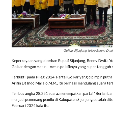
Golkar Sijunjung tetap Benny Dwif
Kepercayaan yang diemban Bupati Sijunjung, Benny Dwifa Yus
Golkar dengan mesin – mesin politiknya yang super tangguh d
Terbukti, pada Pileg 2024, Partai Golkar yang dipimpin putr
Arifin Dt Indo Marajo,M.M., itu berhasil mendulang suara te
Tembus angka 28.251 suara, menempatkan partai “Berlamban
menjadi pemenang pemilu di Kabupaten Sijunjung setelah dit
Februari 2024 kala itu.