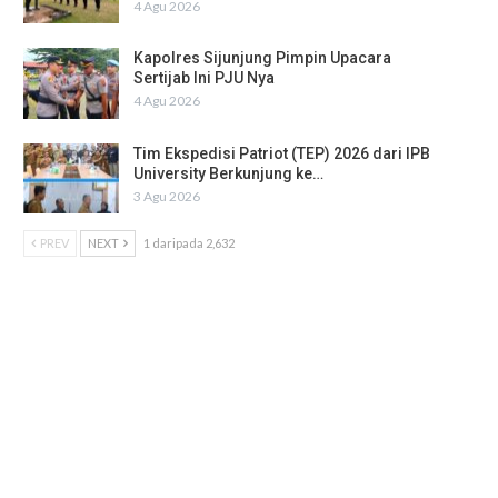
4 Agu 2026
Kapolres Sijunjung Pimpin Upacara
Sertijab Ini PJU Nya
4 Agu 2026
Tim Ekspedisi Patriot (TEP) 2026 dari IPB
University Berkunjung ke…
3 Agu 2026
PREV
NEXT
1 daripada 2,632