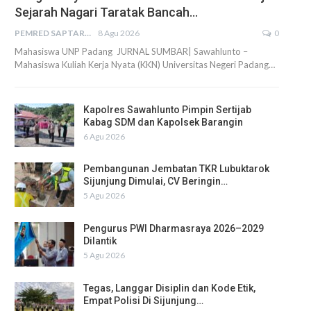
Sejarah Nagari Taratak Bancah…
PEMRED SAPTARIUS
8 Agu 2026
0
Mahasiswa UNP Padang JURNAL SUMBAR| Sawahlunto –
Mahasiswa Kuliah Kerja Nyata (KKN) Universitas Negeri Padang…
Kapolres Sawahlunto Pimpin Sertijab
Kabag SDM dan Kapolsek Barangin
6 Agu 2026
Pembangunan Jembatan TKR Lubuktarok
Sijunjung Dimulai, CV Beringin…
5 Agu 2026
Pengurus PWI Dharmasraya 2026–2029
Dilantik
5 Agu 2026
Tegas, Langgar Disiplin dan Kode Etik,
Empat Polisi Di Sijunjung…