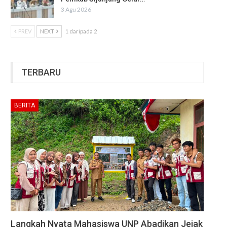
3 Agu 2026
PREV
NEXT
1 daripada 2
TERBARU
BERITA
Langkah Nyata Mahasiswa UNP Abadikan Jejak