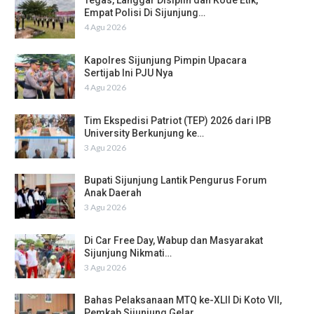
Tegas, Langgar Disiplin dan Kode Etik,
Empat Polisi Di Sijunjung…
4 Agu 2026
Kapolres Sijunjung Pimpin Upacara
Sertijab Ini PJU Nya
4 Agu 2026
Tim Ekspedisi Patriot (TEP) 2026 dari IPB
University Berkunjung ke…
3 Agu 2026
Bupati Sijunjung Lantik Pengurus Forum
Anak Daerah
3 Agu 2026
Di Car Free Day, Wabup dan Masyarakat
Sijunjung Nikmati…
3 Agu 2026
Bahas Pelaksanaan MTQ ke-XLII Di Koto VII,
Pemkab Sijunjung Gelar…