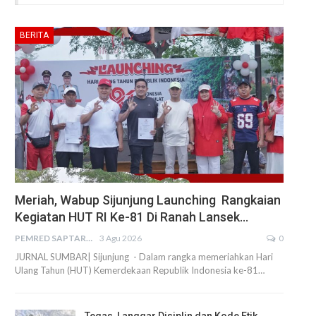
BERITA
Meriah, Wabup Sijunjung Launching Rangkaian
Kegiatan HUT RI Ke-81 Di Ranah Lansek…
PEMRED SAPTARIUS
3 Agu 2026
0
JURNAL SUMBAR| Sijunjung - Dalam rangka memeriahkan Hari
Ulang Tahun (HUT) Kemerdekaan Republik Indonesia ke-81…