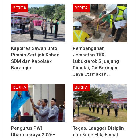
BERITA
BERITA
Kapolres Sawahlunto
Pembangunan
Pimpin Sertijab Kabag
Jembatan TKR
SDM dan Kapolsek
Lubuktarok Sijunjung
Barangin
Dimulai, CV Beringin
Jaya Utamakan…
BERITA
BERITA
Pengurus PWI
Tegas, Langgar Disiplin
Dharmasraya 2026–
dan Kode Etik, Empat