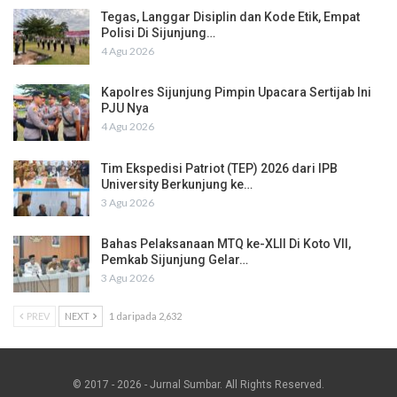
Tegas, Langgar Disiplin dan Kode Etik, Empat
Polisi Di Sijunjung…
4 Agu 2026
Kapolres Sijunjung Pimpin Upacara Sertijab Ini
PJU Nya
4 Agu 2026
Tim Ekspedisi Patriot (TEP) 2026 dari IPB
University Berkunjung ke…
3 Agu 2026
Bahas Pelaksanaan MTQ ke-XLII Di Koto VII,
Pemkab Sijunjung Gelar…
3 Agu 2026
PREV
NEXT
1 daripada 2,632
© 2017 - 2026 - Jurnal Sumbar. All Rights Reserved.