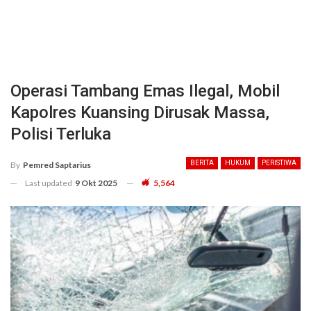
Operasi Tambang Emas Ilegal, Mobil
Kapolres Kuansing Dirusak Massa,
Polisi Terluka
BERITA
HUKUM
PERISTIWA
By
Pemred Saptarius
Last updated
9 Okt 2025
5,564