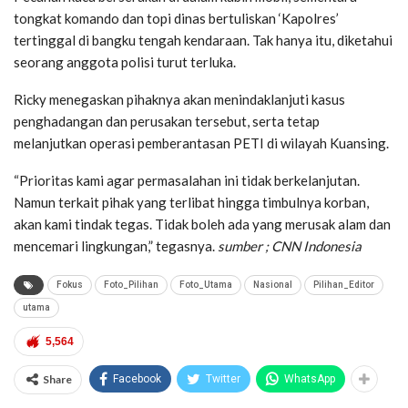
tongkat komando dan topi dinas bertuliskan ‘Kapolres’
tertinggal di bangku tengah kendaraan. Tak hanya itu, diketahui
seorang anggota polisi turut terluka.
Ricky menegaskan pihaknya akan menindaklanjuti kasus
penghadangan dan perusakan tersebut, serta tetap
melanjutkan operasi pemberantasan PETI di wilayah Kuansing.
“Prioritas kami agar permasalahan ini tidak berkelanjutan.
Namun terkait pihak yang terlibat hingga timbulnya korban,
akan kami tindak tegas. Tidak boleh ada yang merusak alam dan
mencemari lingkungan,” tegasnya.
sumber ; CNN Indonesia
Fokus
Foto_Pilihan
Foto_Utama
Nasional
Pilihan_Editor
utama
5,564
Share
Facebook
Twitter
WhatsApp