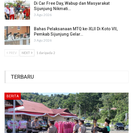
Di Car Free Day, Wabup dan Masyarakat
Sijunjung Nikmati…
3 Agu 2026
Bahas Pelaksanaan MTQ ke-XLII Di Koto VII,
Pemkab Sijunjung Gelar…
3 Agu 2026
PREV
NEXT
1 daripada 2
TERBARU
BERITA