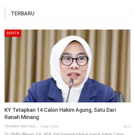
TERBARU
BERITA
KY Tetapkan 14 Calon Hakim Agung, Satu Dari
Ranah Minang
PEMRED SAPTARIUS
8 Agu 2026
0
Dr. Dhifla Wiyani, S.H., M.H.,dari Sumatera Barat masuk daftar Calon