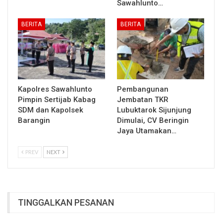
Sawahlunto…
BERITA
BERITA
Kapolres Sawahlunto
Pembangunan
Pimpin Sertijab Kabag
Jembatan TKR
SDM dan Kapolsek
Lubuktarok Sijunjung
Barangin
Dimulai, CV Beringin
Jaya Utamakan…
PREV
NEXT
TINGGALKAN PESANAN