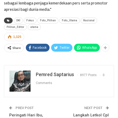
sebagai lembaga penjaga kemerdekaan pers serta promotor
apresiasi bagi dunia media.*
DKI
Fokus
Foto_Pilihan
Foto_Utama
Nasional
Pilihan_Editor
utama
1,325
Share
Facebook
Twitter
WhatsApp
Pemred Saptarius
8977 Posts
0
Comments
PREV POST
NEXT POST
Peringati Hari Ibu,
Langkah Letkol Cpl