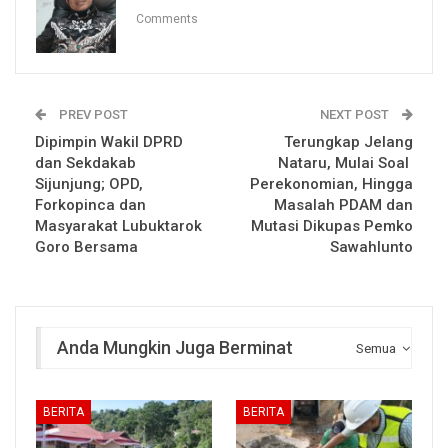
Comments
PREV POST
NEXT POST
Dipimpin Wakil DPRD
Terungkap Jelang
dan Sekdakab
Nataru, Mulai Soal
Sijunjung; OPD,
Perekonomian, Hingga
Forkopinca dan
Masalah PDAM dan
Masyarakat Lubuktarok
Mutasi Dikupas Pemko
Goro Bersama
Sawahlunto
Anda Mungkin Juga Berminat
Semua
BERITA
BERITA