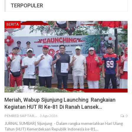
TERPOPULER
BERITA
Meriah, Wabup Sijunjung Launching Rangkaian
Kegiatan HUT RI Ke-81 Di Ranah Lansek…
PEMRED SAPTARIUS
3 Agu 2026
0
JURNAL SUMBAR| Sijunjung - Dalam rangka memeriahkan Hari Ulang
Tahun (HUT) Kemerdekaan Republik Indonesia ke-81…