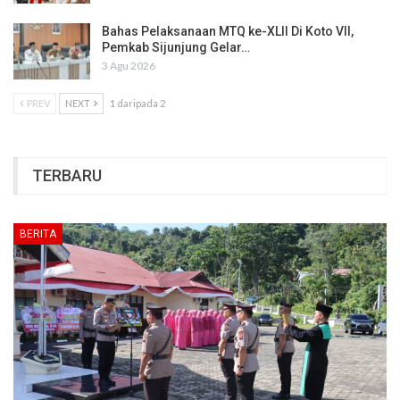
Bahas Pelaksanaan MTQ ke-XLII Di Koto VII,
Pemkab Sijunjung Gelar…
3 Agu 2026
PREV
NEXT
1 daripada 2
TERBARU
BERITA