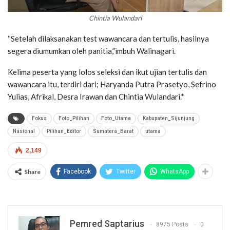
Chintia Wulandari
“Setelah dilaksanakan test wawancara dan tertulis, hasilnya
segera diumumkan oleh panitia,”imbuh Walinagari.
Kelima peserta yang lolos seleksi dan ikut ujian tertulis dan
wawancara itu, terdiri dari; Haryanda Putra Prasetyo, Sefrino
Yulias, Afrikal, Desra Irawan dan Chintia Wulandari.*
Fokus
Foto_Pilihan
Foto_Utama
Kabupaten_Sijunjung
Nasional
Pilihan_Editor
Sumatera_Barat
utama
2,149
Share
Facebook
Twitter
WhatsApp
Pemred Saptarius
8975 Posts
0