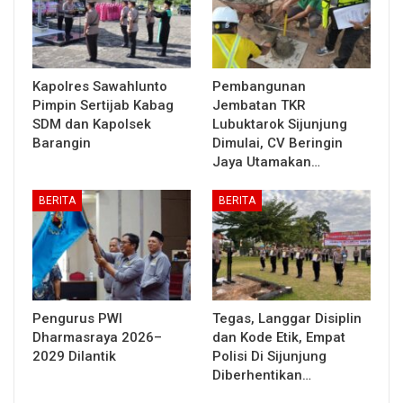
Kapolres Sawahlunto
Pembangunan
Pimpin Sertijab Kabag
Jembatan TKR
SDM dan Kapolsek
Lubuktarok Sijunjung
Barangin
Dimulai, CV Beringin
Jaya Utamakan…
BERITA
BERITA
Pengurus PWI
Tegas, Langgar Disiplin
Dharmasraya 2026–
dan Kode Etik, Empat
2029 Dilantik
Polisi Di Sijunjung
Diberhentikan…