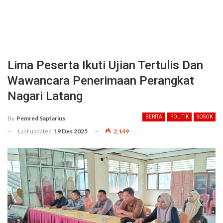
Lima Peserta Ikuti Ujian Tertulis Dan
Wawancara Penerimaan Perangkat
Nagari Latang
BERITA
POLITIK
SOSOK
By
Pemred Saptarius
Last updated
19 Des 2025
2,149