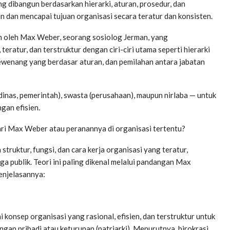
ng dibangun berdasarkan hierarki, aturan, prosedur, dan
n dan mencapai tujuan organisasi secara teratur dan konsisten.
kan oleh Max Weber, seorang sosiolog Jerman, yang
teratur, dan terstruktur dengan ciri-ciri utama seperti hierarki
 wewenang yang berdasar aturan, dan pemilahan antara jabatan
i dinas, pemerintah), swasta (perusahaan), maupun nirlaba — untuk
gan efisien.
dari Max Weber atau peranannya di organisasi tertentu?
truktur, fungsi, dan cara kerja organisasi yang teratur,
publik. Teori ini paling dikenal melalui pandangan Max
penjelasannya:
konsep organisasi yang rasional, efisien, dan terstruktur untuk
an pribadi atau keturunan (patriarki). Menurutnya, birokrasi