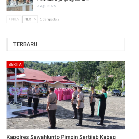
3 Agu 2026
PREV
NEXT
1 daripada 2
TERBARU
BERITA
Kapolres Sawahlunto Pimpin Sertijab Kabag