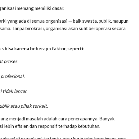
rganisasi memang memiliki dasar.
rarki yang ada di semua organisasi — baik swasta, publik, maupun
sama. Tanpa birokrasi, organisasi akan sulit beroperasi secara
us bisa karena beberapa faktor, seperti:
t proses.
profesional.
tidak lancar.
lik atau pihak terkait.
— yang menjadi masalah adalah cara penerapannya. Banyak
i lebih efisien dan responsif terhadap kebutuhan.
krasi di organisasi tertentu, atau ingin tahu bagaimana cara