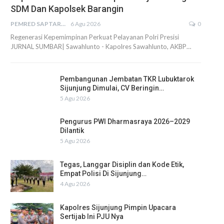
SDM Dan Kapolsek Barangin
PEMRED SAPTARIUS
6 Agu 2026
0
Regenerasi Kepemimpinan Perkuat Pelayanan Polri Presisi
JURNAL SUMBAR| Sawahlunto - Kapolres Sawahlunto, AKBP…
Pembangunan Jembatan TKR Lubuktarok
Sijunjung Dimulai, CV Beringin…
5 Agu 2026
Pengurus PWI Dharmasraya 2026–2029
Dilantik
5 Agu 2026
Tegas, Langgar Disiplin dan Kode Etik,
Empat Polisi Di Sijunjung…
4 Agu 2026
Kapolres Sijunjung Pimpin Upacara
Sertijab Ini PJU Nya