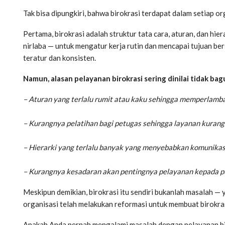
Tak bisa dipungkiri, bahwa birokrasi terdapat dalam setiap o
Pertama, birokrasi adalah struktur tata cara, aturan, dan hie
nirlaba — untuk mengatur kerja rutin dan mencapai tujuan ber
teratur dan konsisten.
Namun, alasan pelayanan birokrasi sering dinilai tidak bag
– Aturan yang terlalu rumit atau kaku sehingga memperlamba
– Kurangnya pelatihan bagi petugas sehingga layanan kurang 
– Hierarki yang terlalu banyak yang menyebabkan komunikasi 
– Kurangnya kesadaran akan pentingnya pelayanan kepada pub
Meskipun demikian, birokrasi itu sendiri bukanlah masalah 
organisasi telah melakukan reformasi untuk membuat birokras
Apakah Anda pernah mengalami masalah dengan pelayanan biro