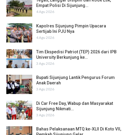
Tegas, Langgar Disiplin dan Kode Etik,
Empat Polisi Di Sijunjung…
4 Agu 2026
Kapolres Sijunjung Pimpin Upacara
Sertijab Ini PJU Nya
4 Agu 2026
Tim Ekspedisi Patriot (TEP) 2026 dari IPB
University Berkunjung ke…
3 Agu 2026
Bupati Sijunjung Lantik Pengurus Forum
Anak Daerah
3 Agu 2026
Di Car Free Day, Wabup dan Masyarakat
Sijunjung Nikmati…
3 Agu 2026
Bahas Pelaksanaan MTQ ke-XLII Di Koto VII,
Pemkab Sijunjung Gelar…