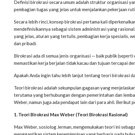
Definisi birokrasi secara umum adalah struktur organisasi ya
pembagian tugas yang jelas untuk menjalankan pekerjaan ruti
Secara lebih rinci, konsep birokrasi pertama kali diperkenal
mendefinisikannya sebagai sistem administrasi yang rasional, 
yang jelas, aturan yang tertulis, pembagian kerja spesialis,
dan pribadi.
Birokrasi ada di semua jenis organisasi — baik publik (sepert
memastikan kerja berjalan tidak kacau dan tujuan tercapai den
Apakah Anda ingin tahu lebih lanjut tentang teori birokrasi 
Teori birokrasi adalah sekumpulan gagasan yang menjelaskan s
terutama yang berhubungan dengan pemerintahan dan lembaga 
Weber, namun juga ada pendapat lain dari para ahli. Berikut 
1. Teori Birokrasi Max Weber (Teori Birokrasi Rasional)
Max Weber, sosiolog Jerman, mengemukakan teori ini sebagai 
menggantikan sistem kepemimpinan yang berbasis pada hubung