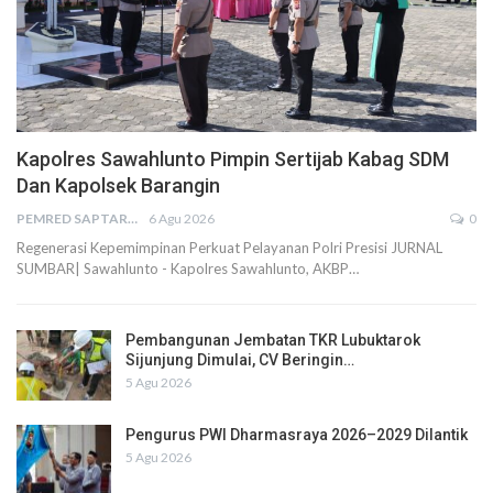
Kapolres Sawahlunto Pimpin Sertijab Kabag SDM
Dan Kapolsek Barangin
PEMRED SAPTARIUS
6 Agu 2026
0
Regenerasi Kepemimpinan Perkuat Pelayanan Polri Presisi JURNAL
SUMBAR| Sawahlunto - Kapolres Sawahlunto, AKBP…
Pembangunan Jembatan TKR Lubuktarok
Sijunjung Dimulai, CV Beringin…
5 Agu 2026
Pengurus PWI Dharmasraya 2026–2029 Dilantik
5 Agu 2026