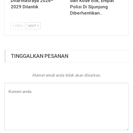
Dharmasraya 2026–
dan Kode Etik, Empat
2029 Dilantik
Polisi Di Sijunjung
Diberhentikan…
PREV
NEXT
TINGGALKAN PESANAN
Alamat email anda tidak akan disiarkan.