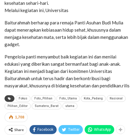
kesehatan sehari-hari.
Melalui kegiatan ini, Universitas
Baiturahmah berharap para remaja Panti Asuhan Budi Mulia
dapat menerapkan kebiasaan hidup sehat, khususnya dalam
menjaga kesehatan mata, serta lebih bijak dalam menggunakan
gadget.
Pengelola panti menyambut baik kegiatan ini dan menilai
edukasi yang diberikan sangat bermanfaat bagi anak-anak.
Kegiatan ini menjadi bagian dari komitmen Universitas
Baiturahmah untuk terus hadir dan berkontribusi bagi
masyarakat, khususnya di bidang kesehatan dan pendidikan.rilis
Fokus
Foto_Pilihan
Foto_Utama
Kota_Padang
Nasional
Pilihan_Editor
Sumatera_Barat
utama
1,708
Share
Facebook
Twitter
WhatsApp