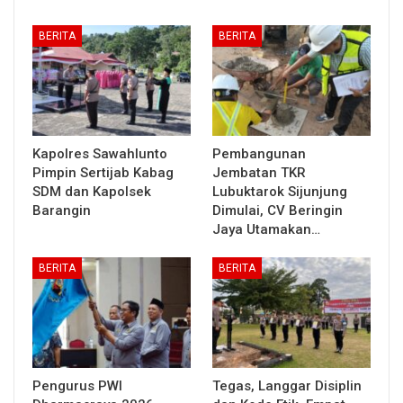
BERITA
BERITA
Kapolres Sawahlunto
Pembangunan
Pimpin Sertijab Kabag
Jembatan TKR
SDM dan Kapolsek
Lubuktarok Sijunjung
Barangin
Dimulai, CV Beringin
Jaya Utamakan…
BERITA
BERITA
Pengurus PWI
Tegas, Langgar Disiplin