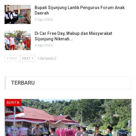
Bupati Sijunjung Lantik Pengurus Forum Anak
Daerah
3 Agu 2026
Di Car Free Day, Wabup dan Masyarakat
Sijunjung Nikmati…
3 Agu 2026
PREV
NEXT
1 daripada 2
TERBARU
BERITA