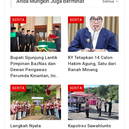
Anda Mungkin Juga Berminat
Semua
BERITA
BERITA
Bupati Sijunjung Lantik
KY Tetapkan 14 Calon
Pimpinan BazNas dan
Hakim Agung, Satu dari
Dewan Pengawas
Ranah Minang
Perumda Kinantan, Ini…
BERITA
BERITA
Langkah Nyata
Kapolres Sawahlunto