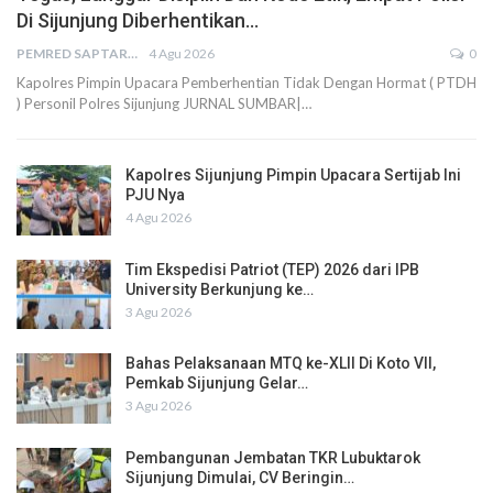
Di Sijunjung Diberhentikan…
PEMRED SAPTARIUS
4 Agu 2026
0
Kapolres Pimpin Upacara Pemberhentian Tidak Dengan Hormat ( PTDH
) Personil Polres Sijunjung JURNAL SUMBAR|…
Kapolres Sijunjung Pimpin Upacara Sertijab Ini
PJU Nya
4 Agu 2026
Tim Ekspedisi Patriot (TEP) 2026 dari IPB
University Berkunjung ke…
3 Agu 2026
Bahas Pelaksanaan MTQ ke-XLII Di Koto VII,
Pemkab Sijunjung Gelar…
3 Agu 2026
Pembangunan Jembatan TKR Lubuktarok
Sijunjung Dimulai, CV Beringin…