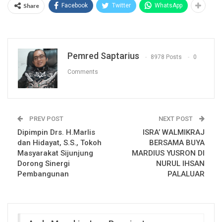
Share
Facebook
Twitter
WhatsApp
Pemred Saptarius
8978 Posts
0
Comments
PREV POST
NEXT POST
Dipimpin Drs. H.Marlis
ISRA’ WALMIKRAJ
dan Hidayat, S.S., Tokoh
BERSAMA BUYA
Masyarakat Sijunjung
MARDIUS YUSRON DI
Dorong Sinergi
NURUL IHSAN
Pembangunan
PALALUAR