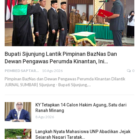
Bupati Sijunjung Lantik Pimpinan BazNas Dan
Dewan Pengawas Perumda Kinantan, Ini…
PEMRED SAPTARIUS
10 Agu 2026
0
Pimpinan BazNas dan Dewan Pengawas Perumda Kinantan Dilantik
JURNAL SUMBAR| Sijunjung - Bupati Sijunjung,…
KY Tetapkan 14 Calon Hakim Agung, Satu dari
Ranah Minang
8 Agu 2026
Langkah Nyata Mahasiswa UNP Abadikan Jejak
Sejarah Nagari Taratak…