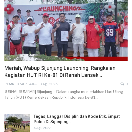
Meriah, Wabup Sijunjung Launching Rangkaian
Kegiatan HUT RI Ke-81 Di Ranah Lansek…
PEMRED SAPTARIUS
3 Agu 2026
0
JURNAL SUMBAR| Sijunjung - Dalam rangka memeriahkan Hari Ulang
Tahun (HUT) Kemerdekaan Republik Indonesia ke-81…
Tegas, Langgar Disiplin dan Kode Etik, Empat
Polisi Di Sijunjung…
4 Agu 2026