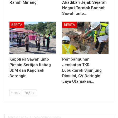
Ranah Minang
Abadikan Jejak Sejarah
Nagari Taratak Bancah
Sawahlunto…
BERITA
BERITA
Kapolres Sawahlunto
Pembangunan
Pimpin Sertijab Kabag
Jembatan TKR
SDM dan Kapolsek
Lubuktarok Sijunjung
Barangin
Dimulai, CV Beringin
Jaya Utamakan…
PREV
NEXT