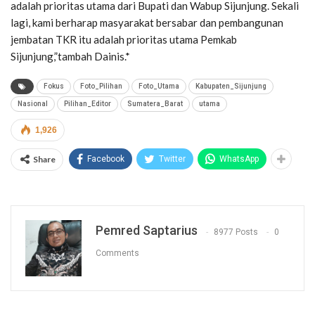
adalah prioritas utama dari Bupati dan Wabup Sijunjung. Sekali
lagi, kami berharap masyarakat bersabar dan pembangunan
jembatan TKR itu adalah prioritas utama Pemkab
Sijunjung,”tambah Dainis.*
Fokus
Foto_Pilihan
Foto_Utama
Kabupaten_Sijunjung
Nasional
Pilihan_Editor
Sumatera_Barat
utama
1,926
Share
Facebook
Twitter
WhatsApp
Pemred Saptarius
8977 Posts
0
Comments