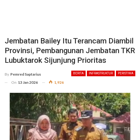
Jembatan Bailey Itu Terancam Diambil
Provinsi, Pembangunan Jembatan TKR
Lubuktarok Sijunjung Prioritas
BERITA
INFRASTRUKTUR
PERISTIWA
By
Pemred Saptarius
On
13 Jan 2026
1,926