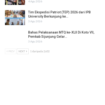
4 Agu 2026
Tim Ekspedisi Patriot (TEP) 2026 dari IPB
University Berkunjung ke…
3 Agu 2026
Bahas Pelaksanaan MTQ ke-XLII Di Koto VII,
Pemkab Sijunjung Gelar…
3 Agu 2026
PREV
NEXT
1 daripada 2,632