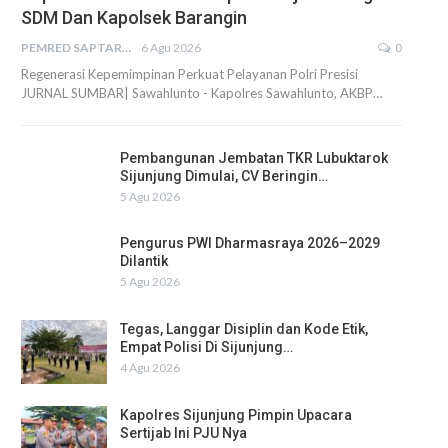
SDM Dan Kapolsek Barangin
PEMRED SAPTARIUS
6 Agu 2026
0
Regenerasi Kepemimpinan Perkuat Pelayanan Polri Presisi
JURNAL SUMBAR| Sawahlunto - Kapolres Sawahlunto, AKBP…
Pembangunan Jembatan TKR Lubuktarok
Sijunjung Dimulai, CV Beringin…
5 Agu 2026
Pengurus PWI Dharmasraya 2026–2029
Dilantik
5 Agu 2026
Tegas, Langgar Disiplin dan Kode Etik,
Empat Polisi Di Sijunjung…
4 Agu 2026
Kapolres Sijunjung Pimpin Upacara
Sertijab Ini PJU Nya