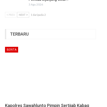
3 Agu 2026
PREV
NEXT
1 daripada 2
TERBARU
BERITA
Kapolres Sawahlunto Pimpin Sertijab Kabag