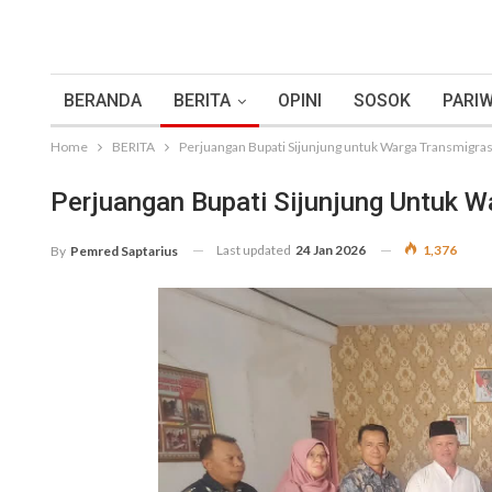
BERANDA
BERITA
OPINI
SOSOK
PARIW
Home
BERITA
Perjuangan Bupati Sijunjung untuk Warga Transmigr
Perjuangan Bupati Sijunjung Untuk 
Last updated
24 Jan 2026
1,376
By
Pemred Saptarius