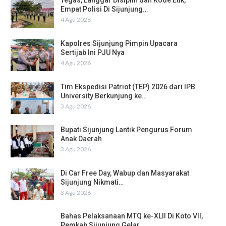
Tegas, Langgar Disiplin dan Kode Etik,
Empat Polisi Di Sijunjung…
4 Agu 2026
Kapolres Sijunjung Pimpin Upacara
Sertijab Ini PJU Nya
4 Agu 2026
Tim Ekspedisi Patriot (TEP) 2026 dari IPB
University Berkunjung ke…
3 Agu 2026
Bupati Sijunjung Lantik Pengurus Forum
Anak Daerah
3 Agu 2026
Di Car Free Day, Wabup dan Masyarakat
Sijunjung Nikmati…
3 Agu 2026
Bahas Pelaksanaan MTQ ke-XLII Di Koto VII,
Pemkab Sijunjung Gelar…