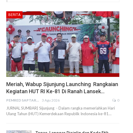
BERITA
Meriah, Wabup Sijunjung Launching Rangkaian
Kegiatan HUT RI Ke-81 Di Ranah Lansek…
PEMRED SAPTARIUS
3 Agu 2026
0
JURNAL SUMBAR| Sijunjung - Dalam rangka memeriahkan Hari
Ulang Tahun (HUT) Kemerdekaan Republik Indonesia ke-81…