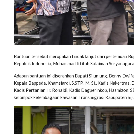
Bantuan tersebut merupakan tindak lanjut dari pertemuan Bu
Republik Indonesia, Muhammad Iftitah Sulaiman Suryanagara
Adapun bantuan ini diserahkan Bupati Sijunjung, Benny Dwifa Yu
Kepala Bappeda, Khamsiardi, S.STP., M. Si., Kadis Nakertras, D
Kadis Pertanian, Ir. Ronaldi, Kadis Dagperinkop, Hasmizon, SE
kelompok kelembagaan kawasan Transmigrasi Kabupaten Sijun