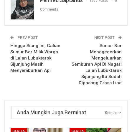
Pemred Saptarius
8977 Posts
0
Comments
PREV POST
NEXT POST
Hingga Siang Ini, Galian
Sumur Bor
Sumur Bor Milik Warga
Menggegerkan
di Lalan Lubuktarok
Mengeluarkan
Sijunjung Masih
Semburan Api Di Nagari
Menyemburkan Api
Lalan Lubuktarok
Sijunjung Itu Sudah
Dipasang Cross Line
Anda Mungkin Juga Berminat
Semua
BERITA
BERITA