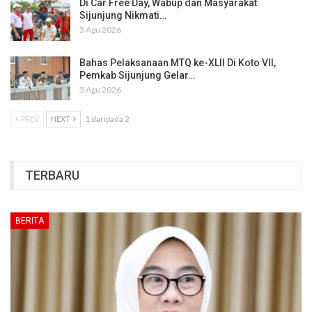
Di Car Free Day, Wabup dan Masyarakat
Sijunjung Nikmati…
3 Agu 2026
Bahas Pelaksanaan MTQ ke-XLII Di Koto VII,
Pemkab Sijunjung Gelar…
3 Agu 2026
PREV
NEXT
1 daripada 2
TERBARU
BERITA