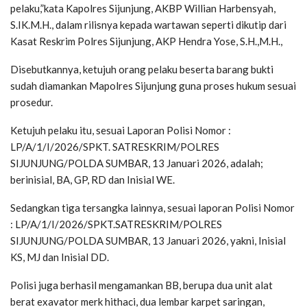
pelaku,”kata Kapolres Sijunjung, AKBP Willian Harbensyah,
S.IK.M.H., dalam rilisnya kepada wartawan seperti dikutip dari
Kasat Reskrim Polres Sijunjung, AKP Hendra Yose, S.H.,M.H.,
Disebutkannya, ketujuh orang pelaku beserta barang bukti
sudah diamankan Mapolres Sijunjung guna proses hukum sesuai
prosedur.
Ketujuh pelaku itu, sesuai Laporan Polisi Nomor :
LP/A/1/I/2026/SPKT. SATRESKRIM/POLRES
SIJUNJUNG/POLDA SUMBAR, 13 Januari 2026, adalah;
berinisial, BA, GP, RD dan Inisial WE.
Sedangkan tiga tersangka lainnya, sesuai laporan Polisi Nomor
: LP/A/1/I/2026/SPKT.SATRESKRIM/POLRES
SIJUNJUNG/POLDA SUMBAR, 13 Januari 2026, yakni, Inisial
KS, MJ dan Inisial DD.
Polisi juga berhasil mengamankan BB, berupa dua unit alat
berat exavator merk hithaci, dua lembar karpet saringan,