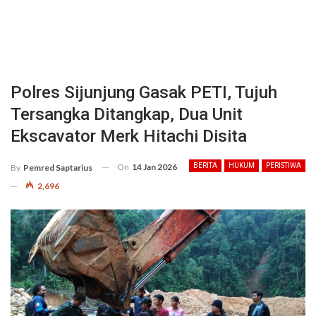
Polres Sijunjung Gasak PETI, Tujuh
Tersangka Ditangkap, Dua Unit
Ekscavator Merk Hitachi Disita
On
14 Jan 2026
BERITA
HUKUM
PERISTIWA
By
Pemred Saptarius
2,696