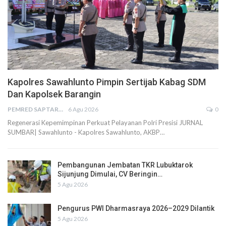
Kapolres Sawahlunto Pimpin Sertijab Kabag SDM
Dan Kapolsek Barangin
PEMRED SAPTARIUS
6 Agu 2026
0
Regenerasi Kepemimpinan Perkuat Pelayanan Polri Presisi JURNAL
SUMBAR| Sawahlunto - Kapolres Sawahlunto, AKBP…
Pembangunan Jembatan TKR Lubuktarok
Sijunjung Dimulai, CV Beringin…
5 Agu 2026
Pengurus PWI Dharmasraya 2026–2029 Dilantik
5 Agu 2026