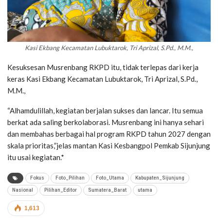
Kasi Ekbang Kecamatan Lubuktarok, Tri Aprizal, S.Pd., M.M.,
Kesuksesan Musrenbang RKPD itu, tidak terlepas dari kerja
keras Kasi Ekbang Kecamatan Lubuktarok, Tri Aprizal, S.Pd.,
M.M.,
“Alhamdulillah, kegiatan berjalan sukses dan lancar. Itu semua
berkat ada saling berkolaborasi. Musrenbang ini hanya sehari
dan membahas berbagai hal program RKPD tahun 2027 dengan
skala prioritas,”jelas mantan Kasi Kesbangpol Pemkab Sijunjung
itu usai kegiatan.*
Fokus
Foto_Pilihan
Foto_Utama
Kabupaten_Sijunjung
Nasional
Pilihan_Editor
Sumatera_Barat
utama
1,613