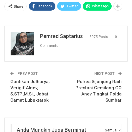
Share
Facebook
Twitter
WhatsApp
Pemred Saptarius
8975 Posts
0
Comments
PREV POST
NEXT POST
Gantikan Julharya,
Polres Sijunjung Raih
Verigif Alnev,
Prestasi Gemilang GO
S.STP.,M.Si., Jabat
Anev Tingkat Polda
Camat Lubuktarok
Sumbar
Anda Mungkin Juga Berminat
Semua