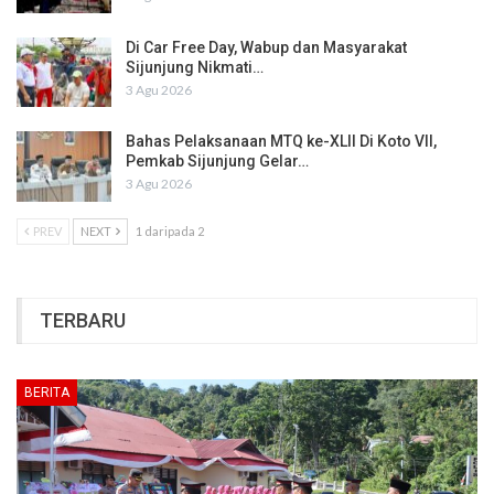
Di Car Free Day, Wabup dan Masyarakat
Sijunjung Nikmati…
3 Agu 2026
Bahas Pelaksanaan MTQ ke-XLII Di Koto VII,
Pemkab Sijunjung Gelar…
3 Agu 2026
PREV
NEXT
1 daripada 2
TERBARU
BERITA