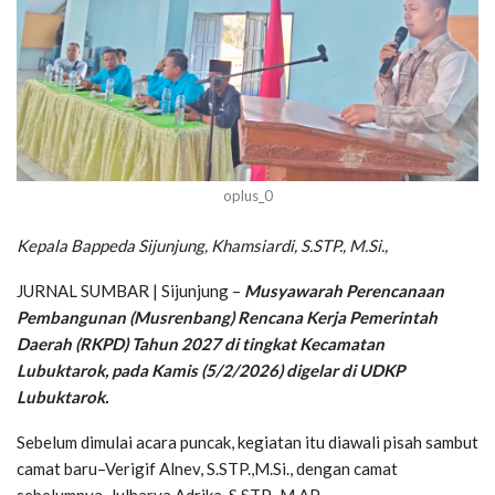
oplus_0
Kepala Bappeda Sijunjung, Khamsiardi, S.STP., M.Si.,
JURNAL SUMBAR | Sijunjung –
Musyawarah Perencanaan
Pembangunan (Musrenbang) Rencana Kerja Pemerintah
Daerah (RKPD) Tahun 2027 di tingkat Kecamatan
Lubuktarok, pada Kamis (5/2/2026) digelar di UDKP
Lubuktarok.
Sebelum dimulai acara puncak, kegiatan itu diawali pisah sambut
camat baru–Verigif Alnev, S.STP.,M.Si., dengan camat
sebelumnya. Julharya Adrika, S.STP., M.AP.,