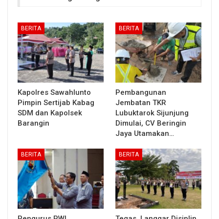
BERITA
BERITA
Kapolres Sawahlunto
Pembangunan
Pimpin Sertijab Kabag
Jembatan TKR
SDM dan Kapolsek
Lubuktarok Sijunjung
Barangin
Dimulai, CV Beringin
Jaya Utamakan…
BERITA
BERITA
Pengurus PWI
Tegas, Langgar Disiplin