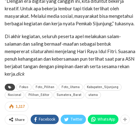
“Dengan era digital yang canggih ini, kita dituntut bekerja
kreatif. Untuk apa bekerja lembur tapi tidak terlihat oleh
masyarakat. Melalui media sosial, masyarakat bisa mengetahui
berbagai kegiatan dan kerja nyata Pemkab Sijunjung,” tukasnya.
Di akhir kegiatan, seluruh peserta apel melakukan salam-
salaman dan saling bermaaf-maafan sebagai bentuk
mempererat silaturahmi menjelang Hari Raya Idul Fitri. Suasana
penuh kehangatan dan kebersamaan pun terlihat saat para ASN
berjabat tangan dengan pimpinan daerah serta sesama rekan
kerja.
dick
Fokus
Foto_Pilihan
Foto_Utama
Kabupaten_Sijunjung
Nasional
Pilihan_Editor
Sumatera_Barat
utama
1,117
Share
Facebook
Twitter
WhatsApp