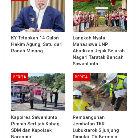
KY Tetapkan 14 Calon
Langkah Nyata
Hakim Agung, Satu dari
Mahasiswa UNP
Ranah Minang
Abadikan Jejak Sejarah
Nagari Taratak Bancah
Sawahlunto…
BERITA
BERITA
Kapolres Sawahlunto
Pembangunan
Pimpin Sertijab Kabag
Jembatan TKR
SDM dan Kapolsek
Lubuktarok Sijunjung
Barangin
Dimulai, CV Beringin