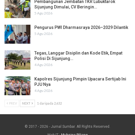
Pembangunan Jembatan TKR Lubuktarok
Sijunjung Dimulai, CV Beringin…
5 Agu 2026
Pengurus PWI Dharmasraya 2026–2029 Dilantik
5 Agu 2026
Tegas, Langgar Disiplin dan Kode Etik, Empat
Polisi Di Sijunjung…
4 Agu 2026
Kapolres Sijunjung Pimpin Upacara Sertijab Ini
PJU Nya
4 Agu 2026
PREV
NEXT
1 daripada 2,632
© 2017 - 2026 - Jurnal Sumbar. All Rights Reserved.