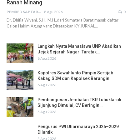
Ranah Minang
PEMRED SAPTARIUS
8 Agu 2026
0
Dr. Dhifla Wiyani, S.H., M.H.,dari Sumatera Barat masuk daftar
Calon Hakim Agung yang Ditetapkan KY JURNAL…
Langkah Nyata Mahasiswa UNP Abadikan
Jejak Sejarah Nagari Taratak…
8 Agu 2026
Kapolres Sawahlunto Pimpin Sertijab
Kabag SDM dan Kapolsek Barangin
6 Agu 2026
Pembangunan Jembatan TKR Lubuktarok
Sijunjung Dimulai, CV Beringin…
5 Agu 2026
Pengurus PWI Dharmasraya 2026–2029
Dilantik
5 Agu 2026