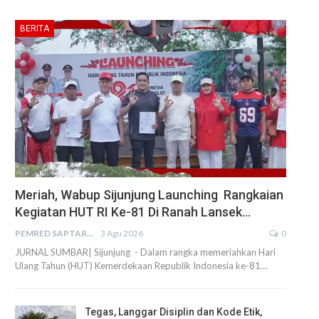
BERITA
Meriah, Wabup Sijunjung Launching Rangkaian
Kegiatan HUT RI Ke-81 Di Ranah Lansek…
PEMRED SAPTARIUS
3 Agu 2026
0
JURNAL SUMBAR| Sijunjung - Dalam rangka memeriahkan Hari
Ulang Tahun (HUT) Kemerdekaan Republik Indonesia ke-81…
Tegas, Langgar Disiplin dan Kode Etik,