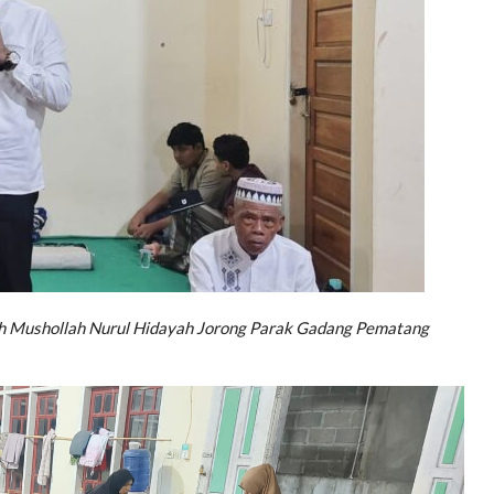
h Mushollah Nurul Hidayah Jorong Parak Gadang Pematang