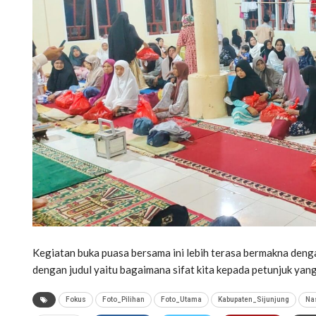
Kegiatan buka puasa bersama ini lebih terasa bermakna den
dengan judul yaitu bagaimana sifat kita kepada petunjuk yang
Fokus
Foto_Pilihan
Foto_Utama
Kabupaten_Sijunjung
Na