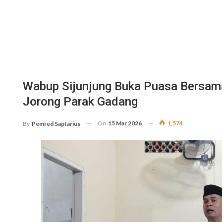
Wabup Sijunjung Buka Puasa Bersam
Jorong Parak Gadang
On
15 Mar 2026
1,574
By
Pemred Saptarius