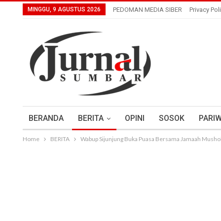
MINGGU, 9 AGUSTUS 2026
PEDOMAN MEDIA SIBER
Privacy Pol
BERANDA
BERITA
OPINI
SOSOK
PARIW
Home
BERITA
Wabup Sijunjung Buka Puasa Bersama Jamaah Mushol