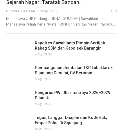
Sejarah Nagari Taratak Bancah…
PEMRED SAPTARIUS
8 Agu 2026
0
Mahasiswa UNP Padang JURNAL SUMBAR| Sawahlunto –
Mahasiswa Kuliah Kerja Nyata (KKN) Universitas Negeri Padang…
Kapolres Sawahlunto Pimpin Sertijab
Kabag SDM dan Kapolsek Barangin
6 Agu 2026
Pembangunan Jembatan TKR Lubuktarok
Sijunjung Dimulai, CV Beringin…
5 Agu 2026
Pengurus PWI Dharmasraya 2026–2029
Dilantik
5 Agu 2026
Tegas, Langgar Disiplin dan Kode Etik,
Empat Polisi Di Sijunjung…
4 Agu 2026