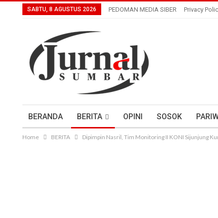
SABTU, 8 AGUSTUS 2026
PEDOMAN MEDIA SIBER
Privacy Poli
BERANDA
BERITA
OPINI
SOSOK
PARIW
Home
BERITA
Dipimpin Nasril, Tim Monitoring II KONI Sijunjung