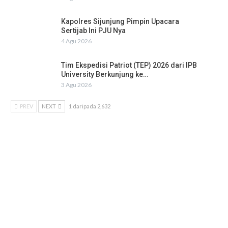
Kapolres Sijunjung Pimpin Upacara
Sertijab Ini PJU Nya
4 Agu 2026
Tim Ekspedisi Patriot (TEP) 2026 dari IPB
University Berkunjung ke…
3 Agu 2026
PREV
NEXT
1 daripada 2,632