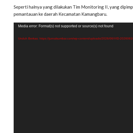
Seperti halnya yang dilakukan Tim Monitoring II, yang dipim
pemantauan ke daerah Kecamatan Kamangbaru.
Pemutar
Media error: Format(s) not supported or source(s) not found
Video
Unduh Berkas: https://jurnalsumbar.com/wp-content/uploads/2026/06/VID-2026