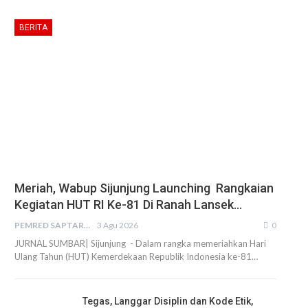
BERITA
Meriah, Wabup Sijunjung Launching Rangkaian
Kegiatan HUT RI Ke-81 Di Ranah Lansek…
PEMRED SAPTARIUS
3 Agu 2026
0
JURNAL SUMBAR| Sijunjung - Dalam rangka memeriahkan Hari
Ulang Tahun (HUT) Kemerdekaan Republik Indonesia ke-81…
Tegas, Langgar Disiplin dan Kode Etik,