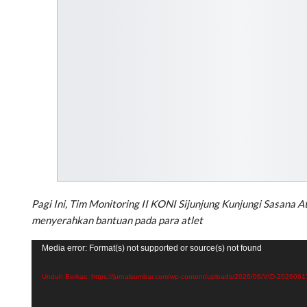
Pagi Ini, Tim Monitoring II KONI Sijunjung Kunjungi Sasana A
menyerahkan bantuan pada para atlet
Pemutar
Media error: Format(s) not supported or source(s) not found
Video
Unduh Berkas: https://jurnalsumbar.com/wp-content/uploads/2026/06/VID-2026