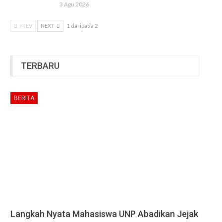
3 Agu 2026
PREV
NEXT
1 daripada 2
TERBARU
BERITA
Langkah Nyata Mahasiswa UNP Abadikan Jejak