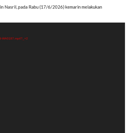
pin Nasril, pada Rabu (17/6/2026) kemarin melakukan
0619-WA0187.mp4?_=2