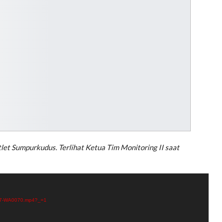
tlet Sumpurkudus. Terlihat Ketua Tim Monitoring II saat
0617-WA0070.mp4?_=1