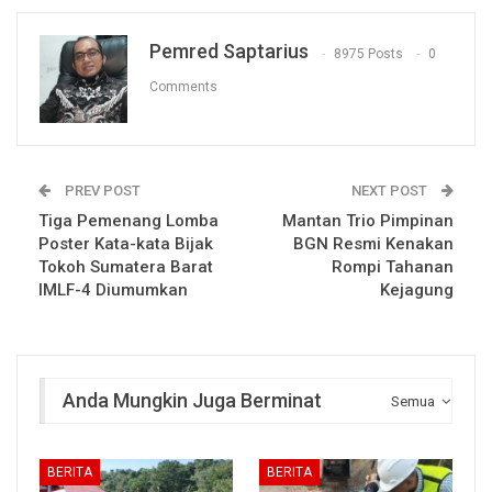
Pemred Saptarius
8975 Posts
0
Comments
PREV POST
NEXT POST
Tiga Pemenang Lomba
Mantan Trio Pimpinan
Poster Kata-kata Bijak
BGN Resmi Kenakan
Tokoh Sumatera Barat
Rompi Tahanan
IMLF-4 Diumumkan
Kejagung
Anda Mungkin Juga Berminat
Semua
BERITA
BERITA