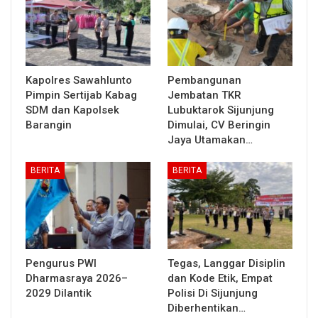
Kapolres Sawahlunto
Pembangunan
Pimpin Sertijab Kabag
Jembatan TKR
SDM dan Kapolsek
Lubuktarok Sijunjung
Barangin
Dimulai, CV Beringin
Jaya Utamakan…
BERITA
BERITA
Pengurus PWI
Tegas, Langgar Disiplin
Dharmasraya 2026–
dan Kode Etik, Empat
2029 Dilantik
Polisi Di Sijunjung
Diberhentikan…