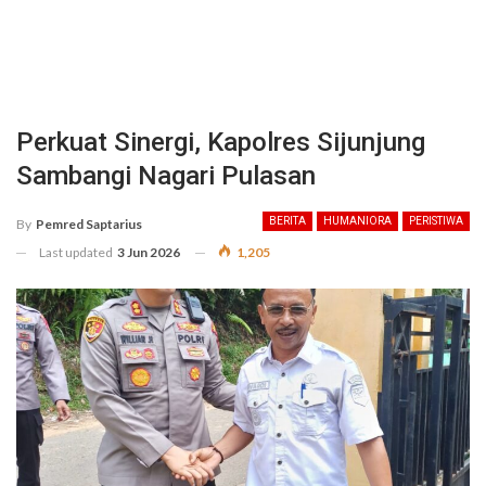
Perkuat Sinergi, Kapolres Sijunjung
Sambangi Nagari Pulasan
BERITA
HUMANIORA
PERISTIWA
By
Pemred Saptarius
Last updated
3 Jun 2026
1,205