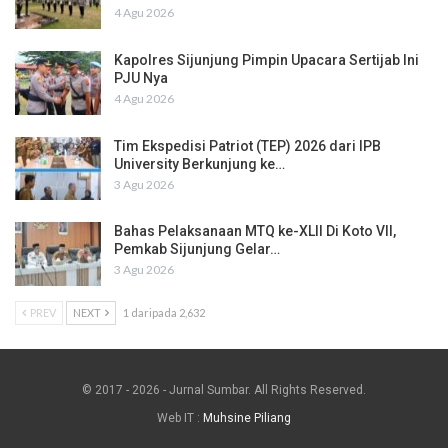
4 Agu 2026
Kapolres Sijunjung Pimpin Upacara Sertijab Ini
PJU Nya
4 Agu 2026
Tim Ekspedisi Patriot (TEP) 2026 dari IPB
University Berkunjung ke…
3 Agu 2026
Bahas Pelaksanaan MTQ ke-XLII Di Koto VII,
Pemkab Sijunjung Gelar…
3 Agu 2026
PREV
NEXT
1 daripada 2,632
© 2017 - 2026 - Jurnal Sumbar. All Rights Reserved.
Web IT :
Muhsine Piliang