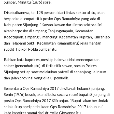
Sumbar, Minggu (18/6) sore.
Disebutkannya, ke-128 personil dari lintas sektoral itu, akan
berposko di empat titik posko Ops Ramadniya yang ada di
Kabupaten Sijunjung. “Kawan-kawan dari lintas sektoral ini
akan berposko di simpang Tanjungampalu, Kecamatan
Kototujuah, simpang Simancung, Kecamatan Kupitan, Kiliranjao
dan Telabang Sakti, Kecamatan Kamangbaru,” jelas mantan
subdit Tipikor Polda Sumbar itu.
Bahkan kata kapolres, meski pihaknya tidak menempatkan
sniper (penembak jitu), di titik-titik rawan, namun Polres
Sijunjung setiap saat melakukan patroli di sepanjang Jalinsum
dan jalan provinsi yang dilalui pemudik.
Sementara Ops Ramadniya 2017 di wilayah hukum Sijunjung,
Senin (19/6) besok, akan dibuka secara resmi bupati Sijunjung di
posko Ops Ramadniya 2017 Kiliranjao. “Bupati akan bertindak
selaku irup apel pembukaan Ops Ramadniya 2017 tahun ini,”
kata kapolres suami dari dr. Yolla Giovanna itu.