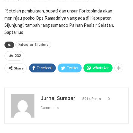
“Setelah pembukaan, bupati dan unsur Forkopimda akan
meninjau posko Ops Ramadniya yang ada di Kabupaten
Sijunjung,” tambah rang sumando Painan Pesisir Selatan.
Saptarius
Kabupaten_Sijunjung
232
Share
Facebook
Twitter
WhatsApp
Jurnal Sumbar
8914 Posts
0
Comments