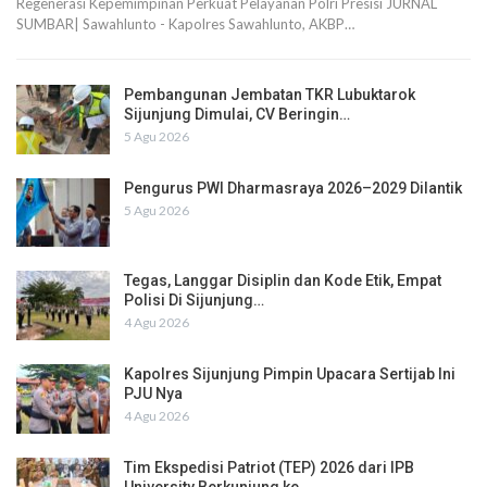
Regenerasi Kepemimpinan Perkuat Pelayanan Polri Presisi JURNAL
SUMBAR| Sawahlunto - Kapolres Sawahlunto, AKBP…
Pembangunan Jembatan TKR Lubuktarok
Sijunjung Dimulai, CV Beringin…
5 Agu 2026
Pengurus PWI Dharmasraya 2026–2029 Dilantik
5 Agu 2026
Tegas, Langgar Disiplin dan Kode Etik, Empat
Polisi Di Sijunjung…
4 Agu 2026
Kapolres Sijunjung Pimpin Upacara Sertijab Ini
PJU Nya
4 Agu 2026
Tim Ekspedisi Patriot (TEP) 2026 dari IPB
University Berkunjung ke…