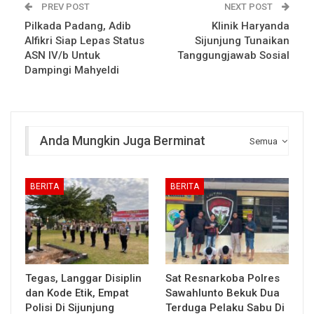
PREV POST
NEXT POST
Pilkada Padang, Adib
Klinik Haryanda
Alfikri Siap Lepas Status
Sijunjung Tunaikan
ASN IV/b Untuk
Tanggungjawab Sosial
Dampingi Mahyeldi
Anda Mungkin Juga Berminat
Semua
BERITA
BERITA
Tegas, Langgar Disiplin
Sat Resnarkoba Polres
dan Kode Etik, Empat
Sawahlunto Bekuk Dua
Polisi Di Sijunjung
Terduga Pelaku Sabu Di