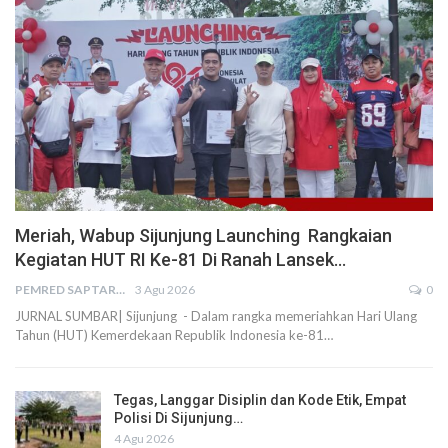
Meriah, Wabup Sijunjung Launching Rangkaian
Kegiatan HUT RI Ke-81 Di Ranah Lansek…
PEMRED SAPTARIUS
3 Agu 2026
0
JURNAL SUMBAR| Sijunjung - Dalam rangka memeriahkan Hari Ulang
Tahun (HUT) Kemerdekaan Republik Indonesia ke-81…
Tegas, Langgar Disiplin dan Kode Etik, Empat
Polisi Di Sijunjung…
4 Agu 2026