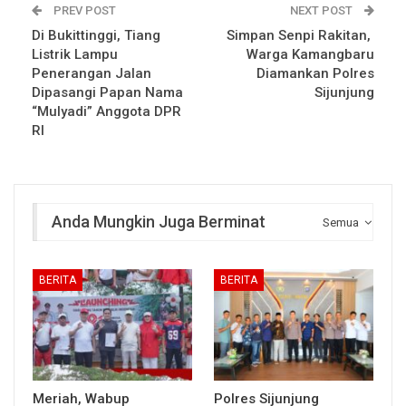
PREV POST
NEXT POST
Di Bukittinggi, Tiang
Simpan Senpi Rakitan,
Listrik Lampu
Warga Kamangbaru
Penerangan Jalan
Diamankan Polres
Dipasangi Papan Nama
Sijunjung
“Mulyadi” Anggota DPR
RI
Anda Mungkin Juga Berminat
Semua
BERITA
BERITA
Meriah, Wabup
Polres Sijunjung