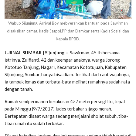
Wabup Sijunjung, Arrival Boy mebyerahkan bantuan pada Sawirman
disaksikan camat, kadis Satpol.PP dan Damkar serta Kadis Sosial dan
Kepala BPBD.
JURNAL SUMBAR | Sijunjung –
Sawirman, 45 th bersama
istrinya, Zulfianti, 42 dan keempar anaknya, warga Jorong
Kototuo Tanjung, Nagari, Kecamatan Kototujuah, Kabupaten
Sijunjung, Sumbar, hanya bisa diam. Terlihat dari raut wajahnya,
ia tampak lemas dan terbata-bata melihat rumahnya sudah rata
dengan tanah.
Rumah semipermanen berukuran 4×7 meterpersegi itu, tepat
pada Minggu (9/7/2017) ludes terbakar sijago merah.
Bertepatan disaat warga sedang menjalani sholat subuh, tiba-
tiba rumah itu sudah terbakar.
Disaat kejadian, korban dan keluarganya sedang tidak berada di