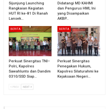
Sijunjung Launching
Didatangi MD KAHMI
Rangkaian Kegiatan
dan Pengurus HMI, Ini
HUT RI ke-81 Di Ranah
yang Disampaikan
Lansek…
AKBP…
BERITA
BERITA
Perkuat Sinergitas TNI–
Perkuat Sinergitas
Polri, Kapolres
Penegakan Hukum,
Sawahlunto dan Dandim
Kapolres Silaturahmi ke
0310/SSD Siap…
Kejaksaan Negeri…
PREV
NEXT