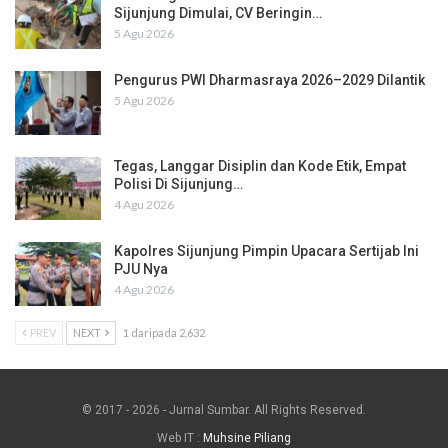
Sijunjung Dimulai, CV Beringin…
5 Agu 2026
Pengurus PWI Dharmasraya 2026–2029 Dilantik
5 Agu 2026
Tegas, Langgar Disiplin dan Kode Etik, Empat
Polisi Di Sijunjung…
4 Agu 2026
Kapolres Sijunjung Pimpin Upacara Sertijab Ini
PJU Nya
4 Agu 2026
PREV
NEXT
1 daripada 2,632
© 2017 - 2026 - Jurnal Sumbar. All Rights Reserved.
Web IT :
Muhsine Piliang