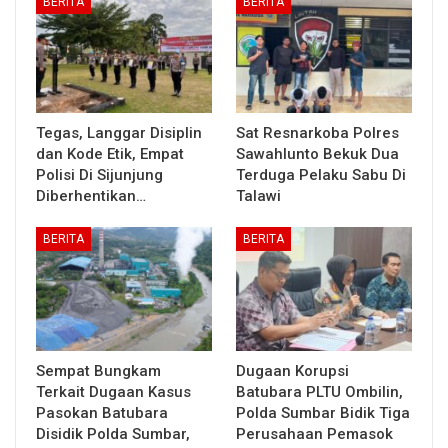
BERITA
BERITA
Tegas, Langgar Disiplin
Sat Resnarkoba Polres
dan Kode Etik, Empat
Sawahlunto Bekuk Dua
Polisi Di Sijunjung
Terduga Pelaku Sabu Di
Diberhentikan…
Talawi
BERITA
BERITA
Sempat Bungkam
Dugaan Korupsi
Terkait Dugaan Kasus
Batubara PLTU Ombilin,
Pasokan Batubara
Polda Sumbar Bidik Tiga
Disidik Polda Sumbar,
Perusahaan Pemasok