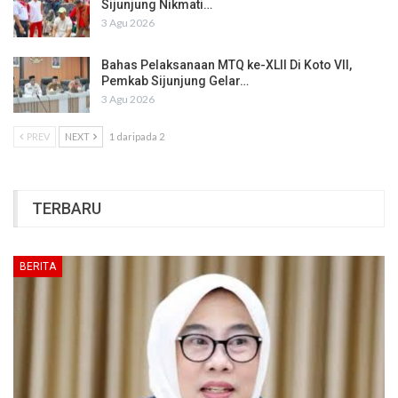
Sijunjung Nikmati…
3 Agu 2026
Bahas Pelaksanaan MTQ ke-XLII Di Koto VII,
Pemkab Sijunjung Gelar…
3 Agu 2026
PREV
NEXT
1 daripada 2
TERBARU
BERITA