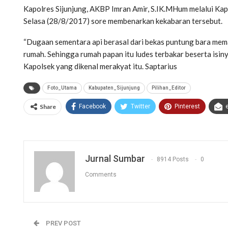
Kapolres Sijunjung, AKBP Imran Amir, S.IK.MHum melalui Kapo
Selasa (28/8/2017) sore membenarkan kekabaran tersebut.
“Dugaan sementara api berasal dari bekas puntung bara memas
rumah. Sehingga rumah papan itu ludes terbakar beserta isiny
Kapolsek yang dikenal merakyat itu. Saptarius
Foto_Utama
Kabupaten_Sijunjung
Pilihan_Editor
Share
Facebook
Twitter
Pinterest
Jurnal Sumbar
8914 Posts
0
Comments
PREV POST