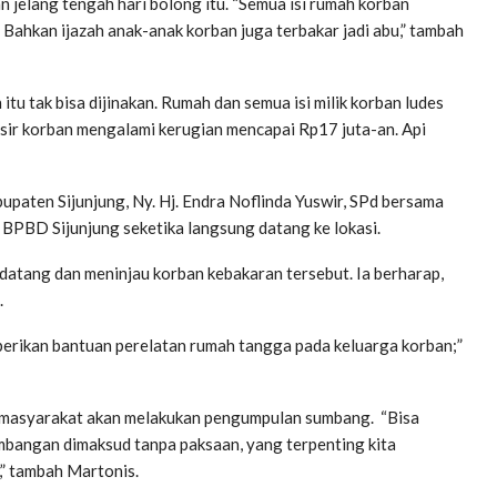
n jelang tengah hari bolong itu. “Semua isi rumah korban
 Bahkan ijazah anak-anak korban juga terbakar jadi abu,” tambah
u tak bisa dijinakan. Rumah dan semua isi milik korban ludes
aksir korban mengalami kerugian mencapai Rp17 juta-an. Api
aten Sijunjung, Ny. Hj. Endra Noflinda Yuswir, SPd bersama
 BPBD Sijunjung seketika langsung datang ke lokasi.
datang dan meninjau korban kebakaran tersebut. Ia berharap,
.
berikan bantuan perelatan rumah tangga pada keluarga korban;”
n masyarakat akan melakukan pengumpulan sumbang. “Bisa
bangan dimaksud tanpa paksaan, yang terpenting kita
,” tambah Martonis.