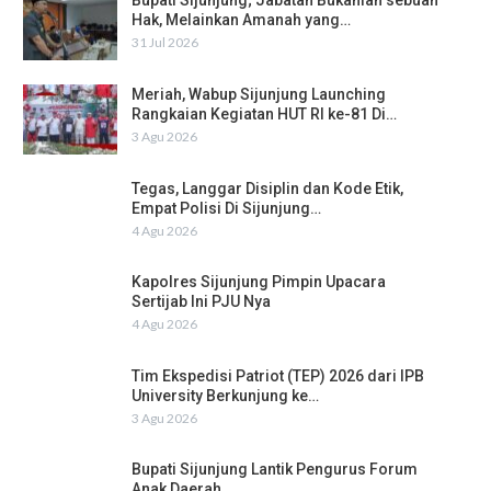
Bupati Sijunjung; Jabatan Bukanlah sebuah
Hak, Melainkan Amanah yang…
31 Jul 2026
Meriah, Wabup Sijunjung Launching
Rangkaian Kegiatan HUT RI ke-81 Di…
3 Agu 2026
Tegas, Langgar Disiplin dan Kode Etik,
Empat Polisi Di Sijunjung…
4 Agu 2026
Kapolres Sijunjung Pimpin Upacara
Sertijab Ini PJU Nya
4 Agu 2026
Tim Ekspedisi Patriot (TEP) 2026 dari IPB
University Berkunjung ke…
3 Agu 2026
Bupati Sijunjung Lantik Pengurus Forum
Anak Daerah