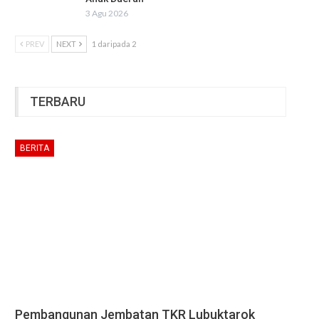
3 Agu 2026
PREV
NEXT
1 daripada 2
TERBARU
BERITA
Pembangunan Jembatan TKR Lubuktarok