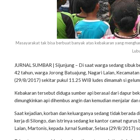
Masayarakat tak bisa berbuat banyak atas kebakaran yang menghan
Lubu
JURNAL SUMBAR | Sijunjung – Di saat warga sedang sibuk ber
42 tahun, warga Jorong Batuajung, Nagari Lalan, Kecamatan 
(29/8/2017) sekitar pukul 11.25 WIB ludes dimamah si gelum
Kebakaran tersebut diduga sumber api berasal dari dapur bek
dimungkinkan api dihembus angin dan kemudian menjalar dan
Saat kejadian, korban dan keluarganya sedang tidak berada di
kerja di Silongo, dan istrinya sedang ke kantor camat nguru
Lalan, Martonis, kepada Jurnal Sumbar, Selasa (29/8/2017) s