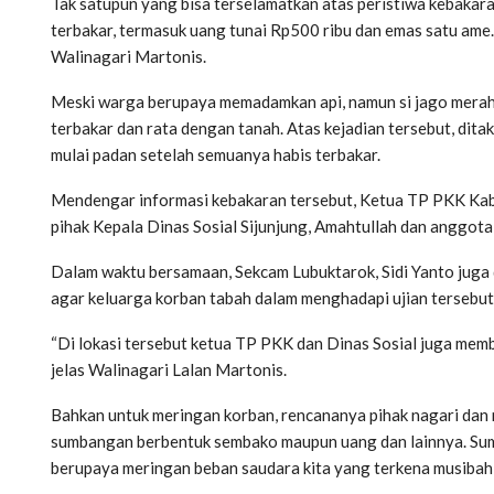
Tak satupun yang bisa terselamatkan atas peristiwa kebakara
terbakar, termasuk uang tunai Rp500 ribu dan emas satu ame.
Walinagari Martonis.
Meski warga berupaya memadamkan api, namun si jago merah it
terbakar dan rata dengan tanah. Atas kejadian tersebut, dit
mulai padan setelah semuanya habis terbakar.
Mendengar informasi kebakaran tersebut, Ketua TP PKK Kabup
pihak Kepala Dinas Sosial Sijunjung, Amahtullah dan anggota
Dalam waktu bersamaan, Sekcam Lubuktarok, Sidi Yanto juga 
agar keluarga korban tabah dalam menghadapi ujian tersebut
“Di lokasi tersebut ketua TP PKK dan Dinas Sosial juga mem
jelas Walinagari Lalan Martonis.
Bahkan untuk meringan korban, rencananya pihak nagari da
sumbangan berbentuk sembako maupun uang dan lainnya. Sum
berupaya meringan beban saudara kita yang terkena musibah