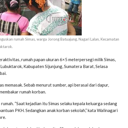
guskan rumah Simas, warga Jorong Batuajung, Nagari Lalan, Kecamatan
ktarok.
aktivitas, rumah papan ukuran 6×5 meterpersegi milik Simas,
Lubuktarok, Kabupaten Sijunjung, Sumatera Barat, Selasa
bai.
as memasak. Sebab menurut sumber, api berasal dari dapur,
 membakar rumah korban.
 rumah. “Saat kejadian itu Simas selaku kepala keluarga sedang
s bantuan PKH. Sedangkan anak korban sekolah,” kata Walinagari
ore.