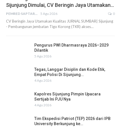
Sijunjung Dimulai, CV Beringin Jaya Utamakan…
PEMRED SAPTARIUS
5 Agu 2026
0
CV Beringin Jaya Utamakan Kualitas JURNAL SUMBAR| Sijunjung
- Pembangunan jembatan Tigo Korong (TKR) akses…
Pengurus PWI Dharmasraya 2026–2029
Dilantik
5 Agu 2026
Tegas, Langgar Disiplin dan Kode Etik,
Empat Polisi Di Sijunjung…
4 Agu 2026
Kapolres Sijunjung Pimpin Upacara
Sertijab Ini PJU Nya
4 Agu 2026
Tim Ekspedisi Patriot (TEP) 2026 dari IPB
University Berkunjung ke…