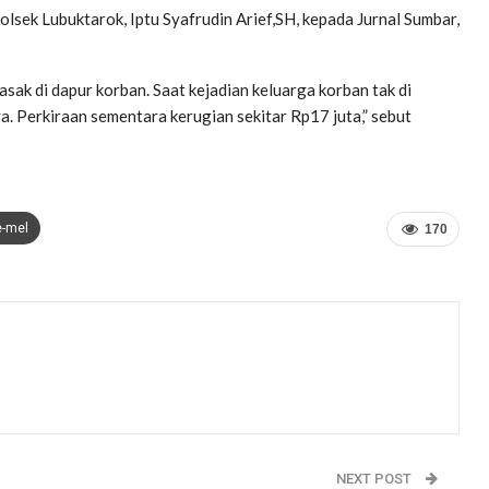
lsek Lubuktarok, Iptu Syafrudin Arief,SH, kepada Jurnal Sumbar,
ak di dapur korban. Saat kejadian keluarga korban tak di
a. Perkiraan sementara kerugian sekitar Rp17 juta,” sebut
e-mel
170
NEXT POST