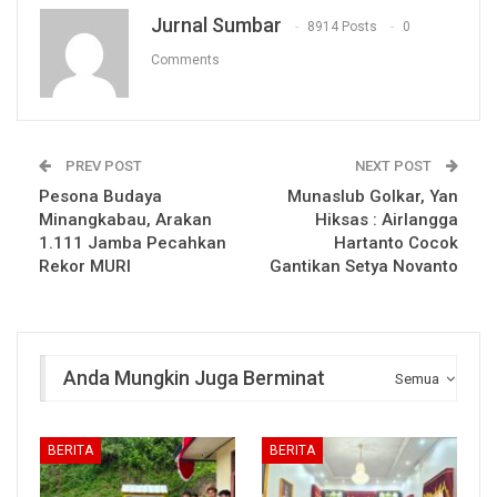
Jurnal Sumbar
8914 Posts
0
Comments
PREV POST
NEXT POST
Pesona Budaya
Munaslub Golkar, Yan
Minangkabau, Arakan
Hiksas : Airlangga
1.111 Jamba Pecahkan
Hartanto Cocok
Rekor MURI
Gantikan Setya Novanto
Anda Mungkin Juga Berminat
Semua
BERITA
BERITA