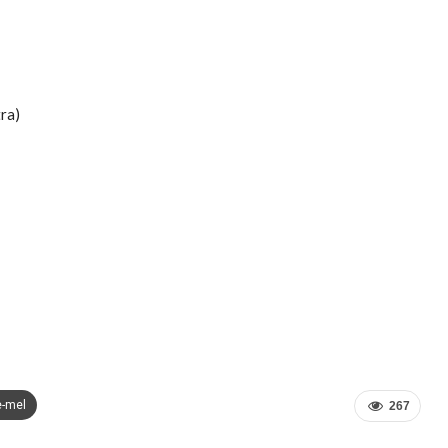
tra)
e-mel
267