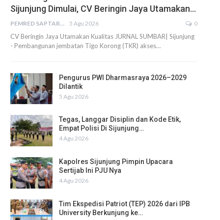
Sijunjung Dimulai, CV Beringin Jaya Utamakan…
PEMRED SAPTARIUS
5 Agu 2026
0
CV Beringin Jaya Utamakan Kualitas JURNAL SUMBAR| Sijunjung
- Pembangunan jembatan Tigo Korong (TKR) akses…
Pengurus PWI Dharmasraya 2026–2029
Dilantik
5 Agu 2026
Tegas, Langgar Disiplin dan Kode Etik,
Empat Polisi Di Sijunjung…
4 Agu 2026
Kapolres Sijunjung Pimpin Upacara
Sertijab Ini PJU Nya
4 Agu 2026
Tim Ekspedisi Patriot (TEP) 2026 dari IPB
University Berkunjung ke…