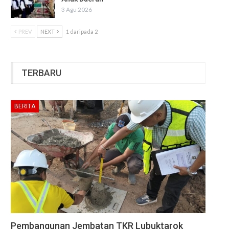
3 Agu 2026
PREV
NEXT
1 daripada 2
TERBARU
BERITA
Pembangunan Jembatan TKR Lubuktarok