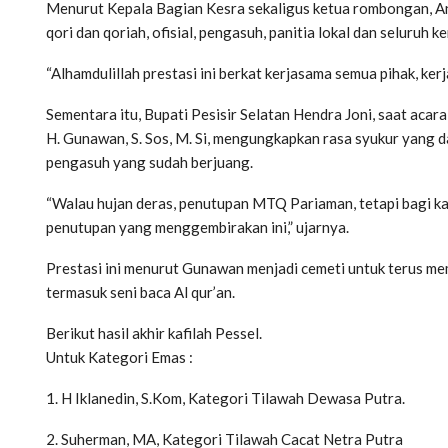
Menurut Kepala Bagian Kesra sekaligus ketua rombongan, And
qori dan qoriah, ofisial, pengasuh, panitia lokal dan seluruh ke
“Alhamdulillah prestasi ini berkat kerjasama semua pihak, ker
Sementara itu, Bupati Pesisir Selatan Hendra Joni, saat acar
H. Gunawan, S. Sos, M. Si, mengungkapkan rasa syukur yang da
pengasuh yang sudah berjuang.
“Walau hujan deras, penutupan MTQ Pariaman, tetapi bagi kaf
penutupan yang menggembirakan ini,” ujarnya.
Prestasi ini menurut Gunawan menjadi cemeti untuk terus me
termasuk seni baca Al qur’an.
Berikut hasil akhir kafilah Pessel.
Untuk Kategori Emas :
1. H Iklanedin, S.Kom, Kategori Tilawah Dewasa Putra.
2. Suherman, MA, Kategori Tilawah Cacat Netra Putra