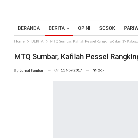
BERANDA
BERITA
OPINI
SOSOK
PARIW
Home
BERITA
MTQ Sumbar, Kafilah Pessel Rangking 6 dari 19 Kabup
MTQ Sumbar, Kafilah Pessel Rangkin
On
11 Nov 2017
267
By
Jurnal Sumbar