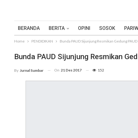
BERANDA
BERITA
OPINI
SOSOK
PARIW
Home
PENDIDIKAN
Bunda PAUD Sijunjung Resmikan Gedung PAUD
Bunda PAUD Sijunjung Resmikan Ge
On
21 Des 2017
152
By
Jurnal Sumbar