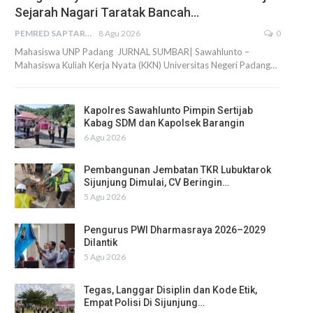
Sejarah Nagari Taratak Bancah…
PEMRED SAPTARIUS
8 Agu 2026
0
Mahasiswa UNP Padang JURNAL SUMBAR| Sawahlunto –
Mahasiswa Kuliah Kerja Nyata (KKN) Universitas Negeri Padang…
Kapolres Sawahlunto Pimpin Sertijab
Kabag SDM dan Kapolsek Barangin
6 Agu 2026
Pembangunan Jembatan TKR Lubuktarok
Sijunjung Dimulai, CV Beringin…
5 Agu 2026
Pengurus PWI Dharmasraya 2026–2029
Dilantik
5 Agu 2026
Tegas, Langgar Disiplin dan Kode Etik,
Empat Polisi Di Sijunjung…