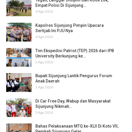
Tegas, Langgar Disiplin dan Kode Etik,
Empat Polisi Di Sijunjung…
4 Agu 2026
Kapolres Sijunjung Pimpin Upacara
Sertijab Ini PJU Nya
4 Agu 2026
Tim Ekspedisi Patriot (TEP) 2026 dari IPB
University Berkunjung ke…
3 Agu 2026
Bupati Sijunjung Lantik Pengurus Forum
Anak Daerah
3 Agu 2026
Di Car Free Day, Wabup dan Masyarakat
Sijunjung Nikmati…
3 Agu 2026
Bahas Pelaksanaan MTQ ke-XLII Di Koto VII,
Pemkab Sijunjung Gelar…