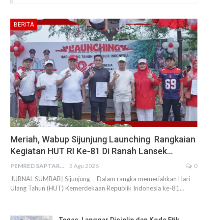
BERITA
Meriah, Wabup Sijunjung Launching Rangkaian
Kegiatan HUT RI Ke-81 Di Ranah Lansek…
PEMRED SAPTARIUS
3 Agu 2026
0
JURNAL SUMBAR| Sijunjung - Dalam rangka memeriahkan Hari
Ulang Tahun (HUT) Kemerdekaan Republik Indonesia ke-81…