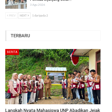
3 Agu 2026
PREV
NEXT
1 daripada 2
TERBARU
BERITA
Langkah Nyata Mahasiswa UNP Abadikan Jejak