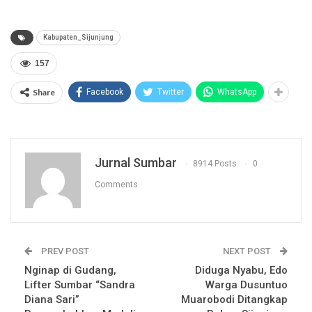
Kabupaten_Sijunjung
157
Share
Facebook
Twitter
WhatsApp
Jurnal Sumbar
8914 Posts
0
Comments
PREV POST
NEXT POST
Nginap di Gudang,
Diduga Nyabu, Edo
Lifter Sumbar “Sandra
Warga Dusuntuo
Diana Sari”
Muarobodi Ditangkap