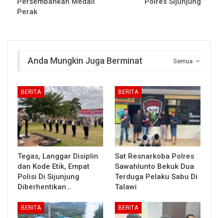
Persembahkan Medali
Polres Sijunjung
Perak
Anda Mungkin Juga Berminat
Semua
BERITA
BERITA
Tegas, Langgar Disiplin
Sat Resnarkoba Polres
dan Kode Etik, Empat
Sawahlunto Bekuk Dua
Polisi Di Sijunjung
Terduga Pelaku Sabu Di
Diberhentikan…
Talawi
BERITA
BERITA