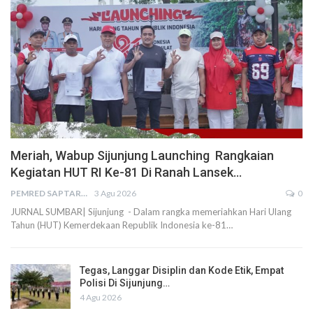
Meriah, Wabup Sijunjung Launching Rangkaian
Kegiatan HUT RI Ke-81 Di Ranah Lansek…
PEMRED SAPTARIUS
3 Agu 2026
0
JURNAL SUMBAR| Sijunjung - Dalam rangka memeriahkan Hari Ulang
Tahun (HUT) Kemerdekaan Republik Indonesia ke-81…
Tegas, Langgar Disiplin dan Kode Etik, Empat
Polisi Di Sijunjung…
4 Agu 2026