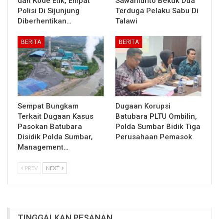
dan Kode Etik, Empat
Sawahlunto Bekuk Dua
Polisi Di Sijunjung
Terduga Pelaku Sabu Di
Diberhentikan…
Talawi
BERITA
BERITA
Sempat Bungkam
Dugaan Korupsi
Terkait Dugaan Kasus
Batubara PLTU Ombilin,
Pasokan Batubara
Polda Sumbar Bidik Tiga
Disidik Polda Sumbar,
Perusahaan Pemasok
Management…
PREV
NEXT
TINGGALKAN PESANAN