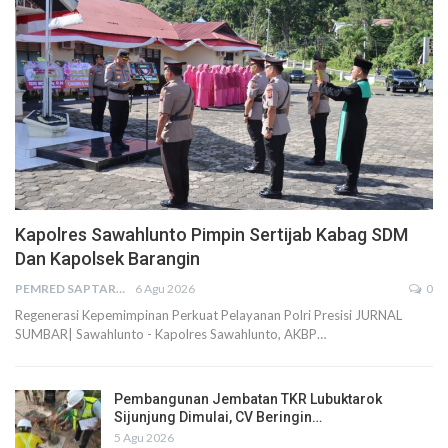
Kapolres Sawahlunto Pimpin Sertijab Kabag SDM
Dan Kapolsek Barangin
PEMRED SAPTARIUS
6 Agu 2026
0
Regenerasi Kepemimpinan Perkuat Pelayanan Polri Presisi JURNAL
SUMBAR| Sawahlunto - Kapolres Sawahlunto, AKBP…
Pembangunan Jembatan TKR Lubuktarok
Sijunjung Dimulai, CV Beringin…
5 Agu 2026