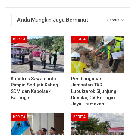
Anda Mungkin Juga Berminat
Semua
BERITA
BERITA
Kapolres Sawahlunto
Pembangunan
Pimpin Sertijab Kabag
Jembatan TKR
SDM dan Kapolsek
Lubuktarok Sijunjung
Barangin
Dimulai, CV Beringin
Jaya Utamakan…
BERITA
BERITA