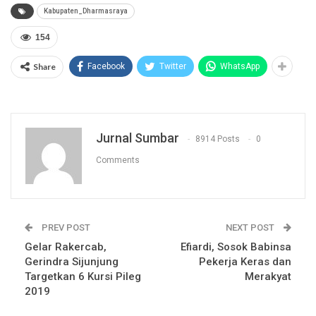
Kabupaten_Dharmasraya
154
Share
Facebook
Twitter
WhatsApp
Jurnal Sumbar
8914 Posts
0
Comments
PREV POST
NEXT POST
Gelar Rakercab,
Efiardi, Sosok Babinsa
Gerindra Sijunjung
Pekerja Keras dan
Targetkan 6 Kursi Pileg
Merakyat
2019