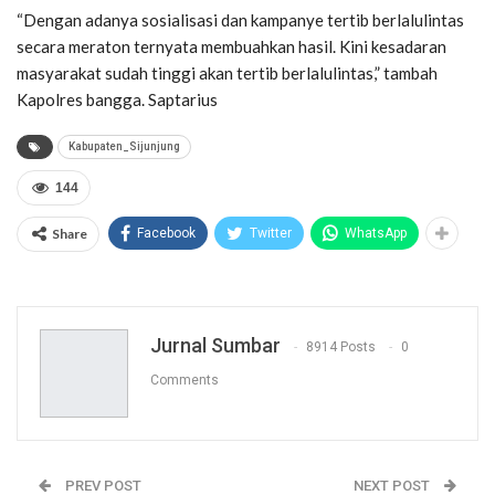
“Dengan adanya sosialisasi dan kampanye tertib berlalulintas
secara meraton ternyata membuahkan hasil. Kini kesadaran
masyarakat sudah tinggi akan tertib berlalulintas,” tambah
Kapolres bangga. Saptarius
Kabupaten_Sijunjung
144
Share
Facebook
Twitter
WhatsApp
Jurnal Sumbar
8914 Posts
0
Comments
PREV POST
NEXT POST