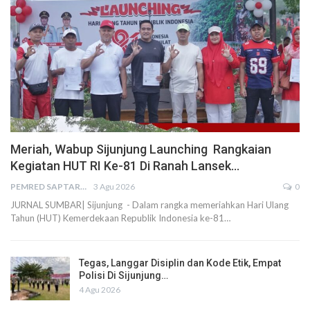
Meriah, Wabup Sijunjung Launching Rangkaian
Kegiatan HUT RI Ke-81 Di Ranah Lansek…
PEMRED SAPTARIUS
3 Agu 2026
0
JURNAL SUMBAR| Sijunjung - Dalam rangka memeriahkan Hari Ulang
Tahun (HUT) Kemerdekaan Republik Indonesia ke-81…
Tegas, Langgar Disiplin dan Kode Etik, Empat
Polisi Di Sijunjung…
4 Agu 2026