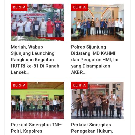
BERITA
BERITA
Meriah, Wabup
Polres Sijunjung
Sijunjung Launching
Didatangi MD KAHMI
Rangkaian Kegiatan
dan Pengurus HMI, Ini
HUT RI ke-81 Di Ranah
yang Disampaikan
Lansek…
AKBP…
BERITA
BERITA
Perkuat Sinergitas TNI–
Perkuat Sinergitas
Polri, Kapolres
Penegakan Hukum,