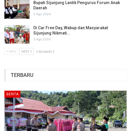
Bupati Sijunjung Lantik Pengurus Forum Anak
Daerah
3 Agu 2026
Di Car Free Day, Wabup dan Masyarakat
Sijunjung Nikmati…
3 Agu 2026
PREV
NEXT
1 daripada 2
TERBARU
BERITA