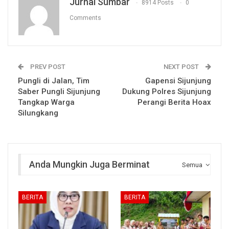
Jurnal Sumbar
8914 Posts
0
Comments
PREV POST
NEXT POST
Pungli di Jalan, Tim
Gapensi Sijunjung
Saber Pungli Sijunjung
Dukung Polres Sijunjung
Tangkap Warga
Perangi Berita Hoax
Silungkang
Anda Mungkin Juga Berminat
Semua
BERITA
BERITA