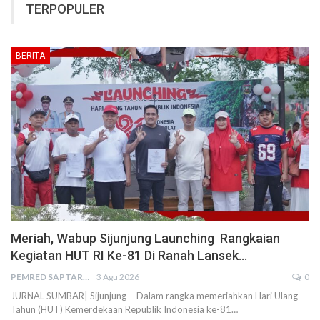
TERPOPULER
BERITA
Meriah, Wabup Sijunjung Launching Rangkaian
Kegiatan HUT RI Ke-81 Di Ranah Lansek…
PEMRED SAPTARIUS
3 Agu 2026
0
JURNAL SUMBAR| Sijunjung - Dalam rangka memeriahkan Hari Ulang
Tahun (HUT) Kemerdekaan Republik Indonesia ke-81…