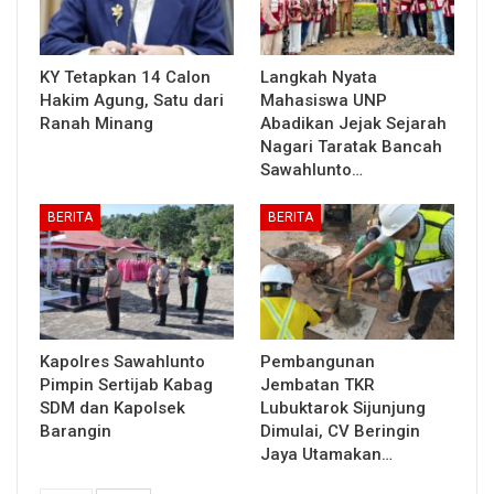
KY Tetapkan 14 Calon
Langkah Nyata
Hakim Agung, Satu dari
Mahasiswa UNP
Ranah Minang
Abadikan Jejak Sejarah
Nagari Taratak Bancah
Sawahlunto…
BERITA
BERITA
Kapolres Sawahlunto
Pembangunan
Pimpin Sertijab Kabag
Jembatan TKR
SDM dan Kapolsek
Lubuktarok Sijunjung
Barangin
Dimulai, CV Beringin
Jaya Utamakan…