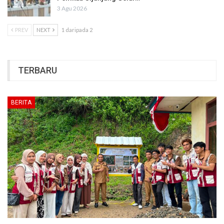
3 Agu 2026
PREV
NEXT
1 daripada 2
TERBARU
BERITA