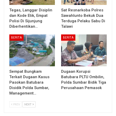
Tegas, Langgar Disiplin
Sat Resnarkoba Polres
dan Kode Etik, Empat
Sawahlunto Bekuk Dua
Polisi Di Sijunjung
Terduga Pelaku Sabu Di
Diberhentikan…
Talawi
BERITA
BERITA
Sempat Bungkam
Dugaan Korupsi
Terkait Dugaan Kasus
Batubara PLTU Ombilin,
Pasokan Batubara
Polda Sumbar Bidik Tiga
Disidik Polda Sumbar,
Perusahaan Pemasok
Management…
PREV
NEXT