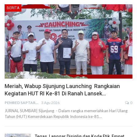
BERITA
Meriah, Wabup Sijunjung Launching Rangkaian
Kegiatan HUT RI Ke-81 Di Ranah Lansek…
PEMRED SAPTARIUS
3 Agu 2026
0
JURNAL SUMBAR| Sijunjung - Dalam rangka memeriahkan Hari Ulang
Tahun (HUT) Kemerdekaan Republik Indonesia ke-81…
Tegas, Langgar Disiplin dan Kode Etik, Empat