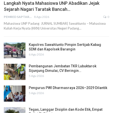
Langkah Nyata Mahasiswa UNP Abadikan Jejak
Sejarah Nagari Taratak Bancah…
PEMRED SAPTARIUS
8 Agu 2026
0
Mahasiswa UNP Padang JURNAL SUMBAR| Sawahlunto – Mahasiswa
Kuliah Kerja Nyata (KKN) Universitas Negeri Padang…
Kapolres Sawahlunto Pimpin Sertijab Kabag
SDM dan Kapolsek Barangin
6 Agu 2026
Pembangunan Jembatan TKR Lubuktarok
Sijunjung Dimulai, CV Beringin…
5 Agu 2026
Pengurus PWI Dharmasraya 2026–2029 Dilantik
5 Agu 2026
Tegas, Langgar Disiplin dan Kode Etik, Empat