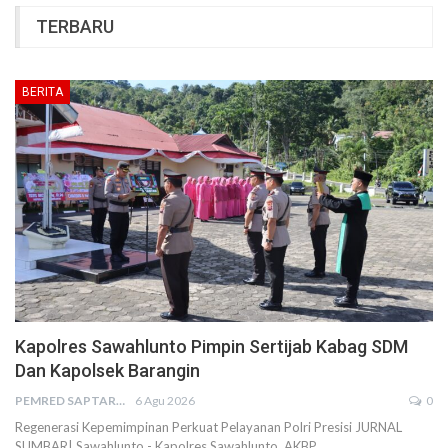
TERBARU
BERITA
Kapolres Sawahlunto Pimpin Sertijab Kabag SDM
Dan Kapolsek Barangin
PEMRED SAPTARIUS
6 Agu 2026
0
Regenerasi Kepemimpinan Perkuat Pelayanan Polri Presisi JURNAL
SUMBAR| Sawahlunto - Kapolres Sawahlunto, AKBP…