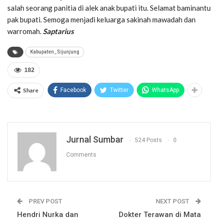
salah seorang panitia di alek anak bupati itu. Selamat baminantu
pak bupati. Semoga menjadi keluarga sakinah mawadah dan
warromah.
Saptarius
Kabupaten_Sijunjung
182
Share
Facebook
Twitter
WhatsApp
Jurnal Sumbar
524 Posts
0
Comments
PREV POST
NEXT POST
Hendri Nurka dan
Dokter Terawan di Mata