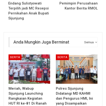
Endang Sulistyowati
Pemimpin Perusahaan
Terpilih jadi MC Resepsi
Kantor Berita RMOL
Pernikahan Anak Bupati
Sijunjung
Anda Mungkin Juga Berminat
Semua
BERITA
BERITA
Meriah, Wabup
Polres Sijunjung
Sijunjung Launching
Didatangi MD KAHMI
Rangkaian Kegiatan
dan Pengurus HMI, Ini
HUT RI ke-81 Di Ranah
yang Disampaikan