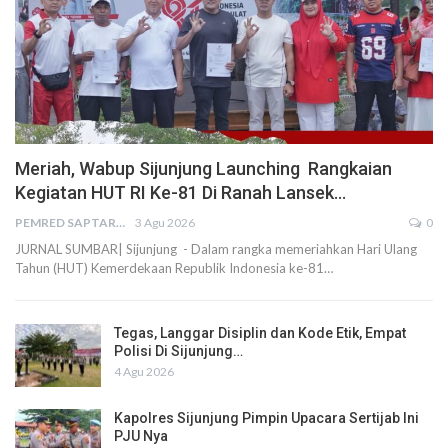
Meriah, Wabup Sijunjung Launching Rangkaian
Kegiatan HUT RI Ke-81 Di Ranah Lansek…
PEMRED SAPTARIUS
3 Agu 2026
0
JURNAL SUMBAR| Sijunjung - Dalam rangka memeriahkan Hari Ulang
Tahun (HUT) Kemerdekaan Republik Indonesia ke-81…
Tegas, Langgar Disiplin dan Kode Etik, Empat
Polisi Di Sijunjung…
4 Agu 2026
Kapolres Sijunjung Pimpin Upacara Sertijab Ini
PJU Nya