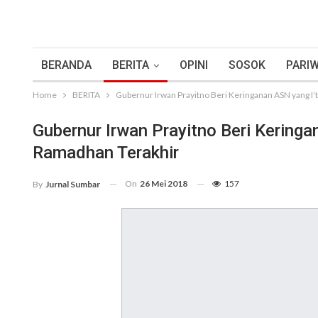
BERANDA
BERITA
OPINI
SOSOK
PARIW
Home
BERITA
Gubernur Irwan Prayitno Beri Keringanan ASN yang I’
Gubernur Irwan Prayitno Beri Keringa
Ramadhan Terakhir
On
26 Mei 2018
157
By
Jurnal Sumbar