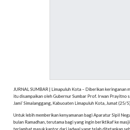
JURNAL SUMBAR | Limapuluh Kota – Diberikan keringanan mas
itu disampaikan oleh Gubernur Sumbar Prof. Irwan Prayitno
Jami’ Simalanggang, Kabuoaten Limapuluh Kota, Jumat (25/5
Untuk lebih memberikan kenyamanan bagi Aparatur Sipil Nega
bulan Ramadhan, terutama bagi yang ingin beriktikaf ke mas
terlambat masuk kantor dari jadwal yang telah ditetapkan se