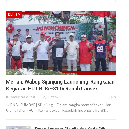
BERITA
Meriah, Wabup Sijunjung Launching Rangkaian
Kegiatan HUT RI Ke-81 Di Ranah Lansek…
PEMRED SAPTARIUS
3 Agu 2026
0
JURNAL SUMBAR| Sijunjung - Dalam rangka memeriahkan Hari
Ulang Tahun (HUT) Kemerdekaan Republik Indonesia ke-81…