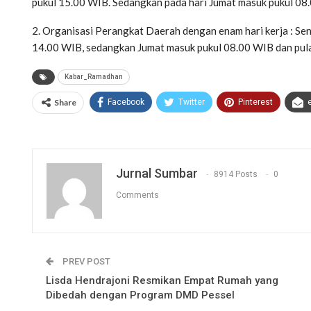
pukul 15.00 WIB. Sedangkan pada hari Jumat masuk pukul 08
2. Organisasi Perangkat Daerah dengan enam hari kerja : Se
14.00 WIB, sedangkan Jumat masuk pukul 08.00 WIB dan pulan
Kabar_Ramadhan
Share
Facebook
Twitter
Pinterest
Jurnal Sumbar
8914 Posts
0
Comments
PREV POST
Lisda Hendrajoni Resmikan Empat Rumah yang
Dibedah dengan Program DMD Pessel