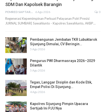
SDM Dan Kapolsek Barangin
PEMRED SAPTARIUS
6 Agu 2026
0
Regenerasi Kepemimpinan Perkuat Pelayanan Polri Presisi
JURNAL SUMBAR| Sawahlunto - Kapolres Sawahlunto, AKBP…
Pembangunan Jembatan TKR Lubuktarok
Sijunjung Dimulai, CV Beringin…
5 Agu 2026
Pengurus PWI Dharmasraya 2026–2029
Dilantik
5 Agu 2026
Tegas, Langgar Disiplin dan Kode Etik,
Empat Polisi Di Sijunjung…
4 Agu 2026
Kapolres Sijunjung Pimpin Upacara
Sertijab Ini PJU Nya