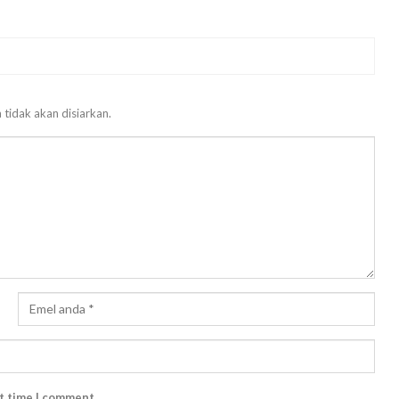
 tidak akan disiarkan.
xt time I comment.