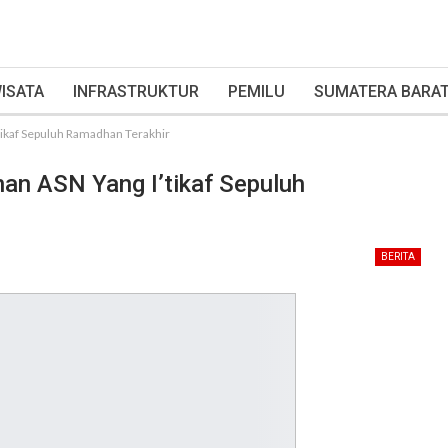
ISATA
INFRASTRUKTUR
PEMILU
SUMATERA BARA
tikaf Sepuluh Ramadhan Terakhir
nan ASN Yang I’tikaf Sepuluh
BERITA