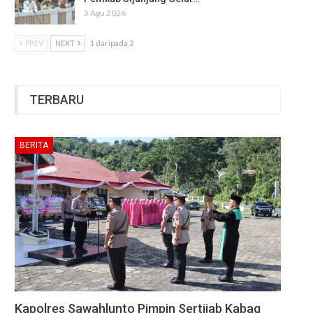
3 Agu 2026
PREV
NEXT
1 daripada 2
TERBARU
BERITA
Kapolres Sawahlunto Pimpin Sertijab Kabag