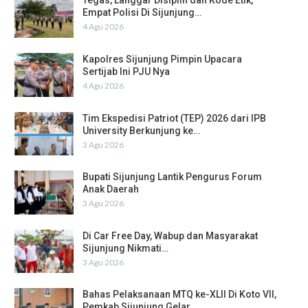
Tegas, Langgar Disiplin dan Kode Etik,
Empat Polisi Di Sijunjung…
4 Agu 2026
Kapolres Sijunjung Pimpin Upacara
Sertijab Ini PJU Nya
4 Agu 2026
Tim Ekspedisi Patriot (TEP) 2026 dari IPB
University Berkunjung ke…
3 Agu 2026
Bupati Sijunjung Lantik Pengurus Forum
Anak Daerah
3 Agu 2026
Di Car Free Day, Wabup dan Masyarakat
Sijunjung Nikmati…
3 Agu 2026
Bahas Pelaksanaan MTQ ke-XLII Di Koto VII,
Pemkab Sijunjung Gelar…