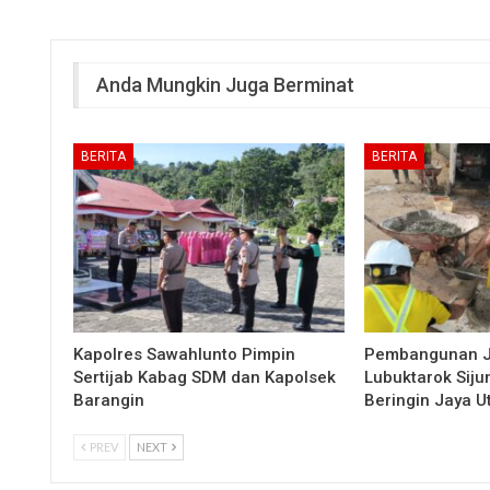
Anda Mungkin Juga Berminat
BERITA
BERITA
Kapolres Sawahlunto Pimpin
Pembangunan 
Sertijab Kabag SDM dan Kapolsek
Lubuktarok Siju
Barangin
Beringin Jaya 
PREV
NEXT