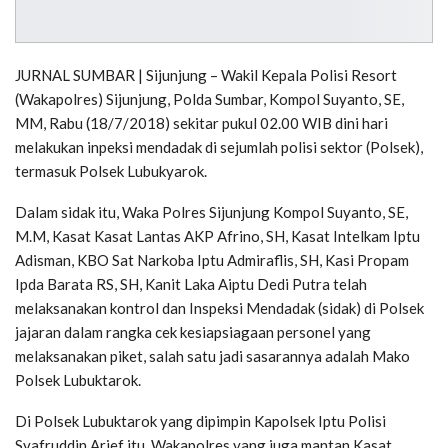
JURNAL SUMBAR | Sijunjung – Wakil Kepala Polisi Resort
(Wakapolres) Sijunjung, Polda Sumbar, Kompol Suyanto, SE,
MM, Rabu (18/7/2018) sekitar pukul 02.00 WIB dini hari
melakukan inpeksi mendadak di sejumlah polisi sektor (Polsek),
termasuk Polsek Lubukyarok.
Dalam sidak itu, Waka Polres Sijunjung Kompol Suyanto, SE,
M.M, Kasat Kasat Lantas AKP Afrino, SH, Kasat Intelkam Iptu
Adisman, KBO Sat Narkoba Iptu Admiraflis, SH, Kasi Propam
Ipda Barata RS, SH, Kanit Laka Aiptu Dedi Putra telah
melaksanakan kontrol dan Inspeksi Mendadak (sidak) di Polsek
jajaran dalam rangka cek kesiapsiagaan personel yang
melaksanakan piket, salah satu jadi sasarannya adalah Mako
Polsek Lubuktarok.
Di Polsek Lubuktarok yang dipimpin Kapolsek Iptu Polisi
Syafruddin Arief itu, Wakapolres yang juga mantan Kasat