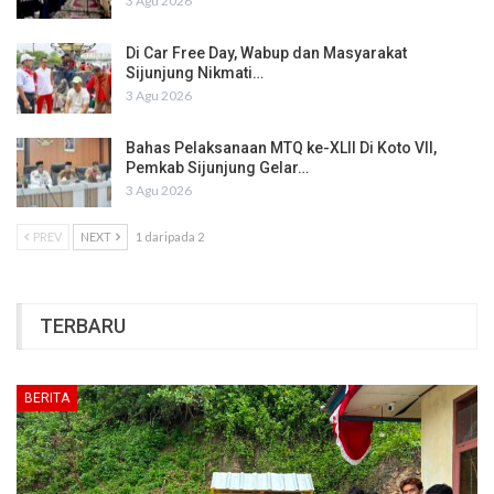
3 Agu 2026
Di Car Free Day, Wabup dan Masyarakat
Sijunjung Nikmati…
3 Agu 2026
Bahas Pelaksanaan MTQ ke-XLII Di Koto VII,
Pemkab Sijunjung Gelar…
3 Agu 2026
PREV
NEXT
1 daripada 2
TERBARU
BERITA