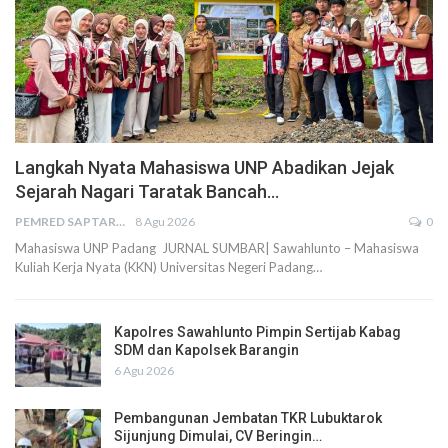
Langkah Nyata Mahasiswa UNP Abadikan Jejak
Sejarah Nagari Taratak Bancah…
PEMRED SAPTARIUS
8 Agu 2026
0
Mahasiswa UNP Padang JURNAL SUMBAR| Sawahlunto – Mahasiswa
Kuliah Kerja Nyata (KKN) Universitas Negeri Padang…
Kapolres Sawahlunto Pimpin Sertijab Kabag
SDM dan Kapolsek Barangin
6 Agu 2026
Pembangunan Jembatan TKR Lubuktarok
Sijunjung Dimulai, CV Beringin…