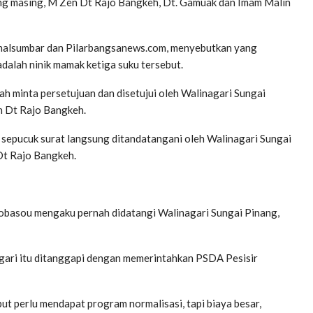
sing masing, M Zen Dt Rajo Bangkeh, Dt. Gamuak dan Imam Malin
rnalsumbar dan Pilarbangsanews.com, menyebutkan yang
alah ninik mamak ketiga suku tersebut.
h minta persetujuan dan disetujui oleh Walinagari Sungai
n Dt Rajo Bangkeh.
 sepucuk surat langsung ditandatangani oleh Walinagari Sungai
Dt Rajo Bangkeh.
ndobasou mengaku pernah didatangi Walinagari Sungai Pinang,
agari itu ditanggapi dengan memerintahkan PSDA Pesisir
t perlu mendapat program normalisasi, tapi biaya besar,