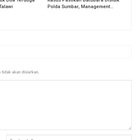
uk Dua Terduga
Kasus Pasokan Batubara Disidik
Talawi
Polda Sumbar, Management…
 tidak akan disiarkan.