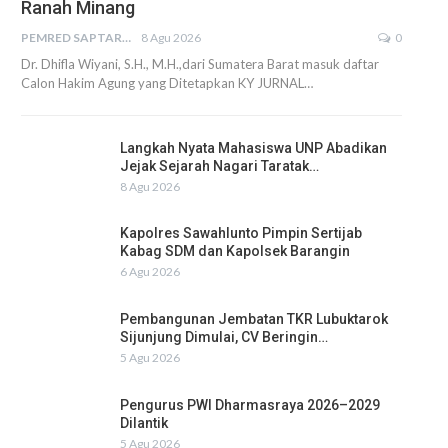
Ranah Minang
PEMRED SAPTARIUS
8 Agu 2026
0
Dr. Dhifla Wiyani, S.H., M.H.,dari Sumatera Barat masuk daftar
Calon Hakim Agung yang Ditetapkan KY JURNAL…
Langkah Nyata Mahasiswa UNP Abadikan
Jejak Sejarah Nagari Taratak…
8 Agu 2026
Kapolres Sawahlunto Pimpin Sertijab
Kabag SDM dan Kapolsek Barangin
6 Agu 2026
Pembangunan Jembatan TKR Lubuktarok
Sijunjung Dimulai, CV Beringin…
5 Agu 2026
Pengurus PWI Dharmasraya 2026–2029
Dilantik
5 Agu 2026