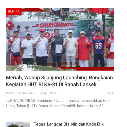
BERITA
Meriah, Wabup Sijunjung Launching Rangkaian
Kegiatan HUT RI Ke-81 Di Ranah Lansek…
PEMRED SAPTARIUS
3 Agu 2026
0
JURNAL SUMBAR| Sijunjung - Dalam rangka memeriahkan Hari
Ulang Tahun (HUT) Kemerdekaan Republik Indonesia ke-81…
Tegas, Langgar Disiplin dan Kode Etik,