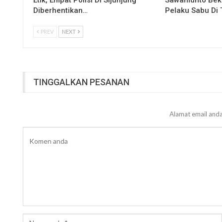
Etik, Empat Polisi Di Sijunjung
Sawahlunto Bek
Diberhentikan…
Pelaku Sabu Di 
PREV
NEXT
TINGGALKAN PESANAN
Alamat email anda