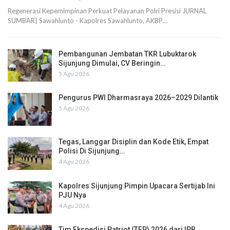
Regenerasi Kepemimpinan Perkuat Pelayanan Polri Presisi JURNAL
SUMBAR| Sawahlunto - Kapolres Sawahlunto, AKBP…
Pembangunan Jembatan TKR Lubuktarok
Sijunjung Dimulai, CV Beringin…
5 Agu 2026
Pengurus PWI Dharmasraya 2026–2029 Dilantik
5 Agu 2026
Tegas, Langgar Disiplin dan Kode Etik, Empat
Polisi Di Sijunjung…
4 Agu 2026
Kapolres Sijunjung Pimpin Upacara Sertijab Ini
PJU Nya
4 Agu 2026
Tim Ekspedisi Patriot (TEP) 2026 dari IPB