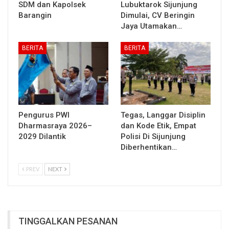
SDM dan Kapolsek
Lubuktarok Sijunjung
Barangin
Dimulai, CV Beringin
Jaya Utamakan…
BERITA
BERITA
Pengurus PWI
Tegas, Langgar Disiplin
Dharmasraya 2026–
dan Kode Etik, Empat
2029 Dilantik
Polisi Di Sijunjung
Diberhentikan…
PREV
NEXT
TINGGALKAN PESANAN