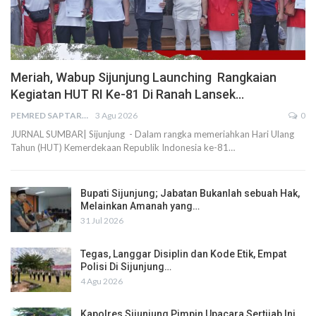
Meriah, Wabup Sijunjung Launching Rangkaian
Kegiatan HUT RI Ke-81 Di Ranah Lansek…
PEMRED SAPTARIUS
3 Agu 2026
0
JURNAL SUMBAR| Sijunjung - Dalam rangka memeriahkan Hari Ulang
Tahun (HUT) Kemerdekaan Republik Indonesia ke-81…
Bupati Sijunjung; Jabatan Bukanlah sebuah Hak,
Melainkan Amanah yang…
31 Jul 2026
Tegas, Langgar Disiplin dan Kode Etik, Empat
Polisi Di Sijunjung…
4 Agu 2026
Kapolres Sijunjung Pimpin Upacara Sertijab Ini