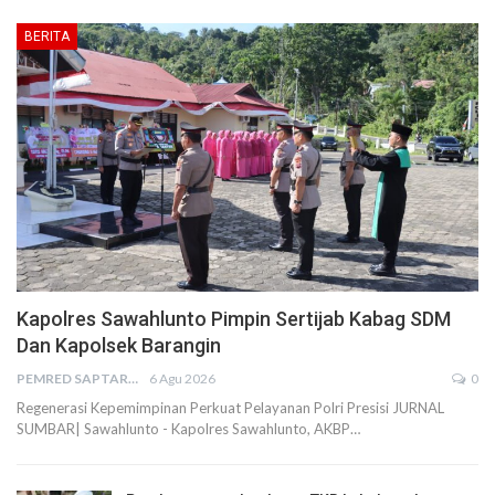
BERITA
Kapolres Sawahlunto Pimpin Sertijab Kabag SDM
Dan Kapolsek Barangin
PEMRED SAPTARIUS
6 Agu 2026
0
Regenerasi Kepemimpinan Perkuat Pelayanan Polri Presisi JURNAL
SUMBAR| Sawahlunto - Kapolres Sawahlunto, AKBP…