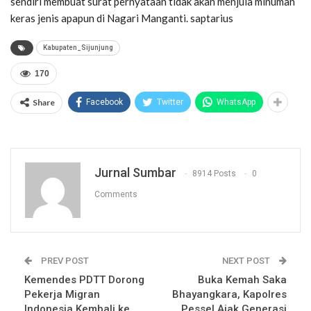
sendiri membuat surat pernyataan tidak akan menjula minuman
keras jenis apapun di Nagari Manganti. saptarius
Kabupaten_Sijunjung
170
Share
Facebook
Twitter
WhatsApp
Jurnal Sumbar
8914 Posts
0
Comments
PREV POST
NEXT POST
Kemendes PDTT Dorong
Buka Kemah Saka
Pekerja Migran
Bhayangkara, Kapolres
Indonesia Kembali ke
Pessel Ajak Generasi