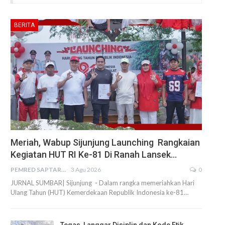
BERITA
Meriah, Wabup Sijunjung Launching Rangkaian
Kegiatan HUT RI Ke-81 Di Ranah Lansek…
PEMRED SAPTARIUS
3 Agu 2026
0
JURNAL SUMBAR| Sijunjung - Dalam rangka memeriahkan Hari
Ulang Tahun (HUT) Kemerdekaan Republik Indonesia ke-81…