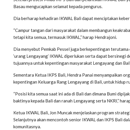
Basau mengucapkan selamat kepada pengurus.
Dia berharap kehadiran IKWAL Bali dapat menciptakan kebe
“Campur tangan dari masyarakat dalam membangun keakraban
tetapi kita semua, termasuk IKWAL,” harap Hendrajoni.
Dia menyebut Pemkab Pessel juga berkepentingan terutama d
‘urang Lengayang’ IKWAL diperlukan serta dapat bersinegi d
tujuannya untuk kepentingan masyarakat Lengayang dan Bali
Sementara Ketua IKPS Bali, Hendra Panai menyampaikan orga
kepentingan Keluarga Rang Lengayang di Bali, untuk hidup r
“Posisi kita semua saat ini ada di Bali dan dimana Bumi dipija
baktinya kepada Bali dan ranah Lengayang serta NKRI,” hara
Ketua IKWAL Bali, Jon Muncak menjelaskan program strategis
Selanjutnya akan mencontoh senior IKWAL dan IKPS Bali dal
komunitasnya.