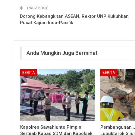
PREV POST
Dorong Kebangkitan ASEAN, Rektor UNP Kukuhkan
Pusat Kajian Indo-Pasifik
Anda Mungkin Juga Berminat
BERITA
BERITA
Kapolres Sawahlunto Pimpin
Pembangunan 
Sertijab Kabag SDM dan Kapolsek
Lubuktarok Siju