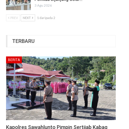
3 Agu 2026
PREV
NEXT
1 daripada 2
TERBARU
BERITA
Kapolres Sawahlunto Pimpin Sertijab Kabag