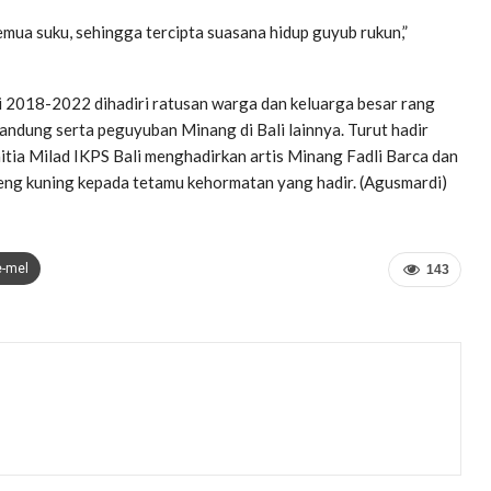
mua suku, sehingga tercipta suasana hidup guyub rukun,”
i 2018-2022 dihadiri ratusan warga dan keluarga besar rang
dung serta peguyuban Minang di Bali lainnya. Turut hadir
tia Milad IKPS Bali menghadirkan artis Minang Fadli Barca dan
eng kuning kepada tetamu kehormatan yang hadir. (Agusmardi)
e-mel
143