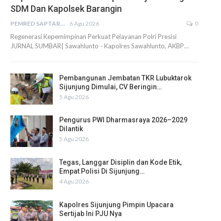
SDM Dan Kapolsek Barangin
PEMRED SAPTARIUS
6 Agu 2026
0
Regenerasi Kepemimpinan Perkuat Pelayanan Polri Presisi
JURNAL SUMBAR| Sawahlunto - Kapolres Sawahlunto, AKBP…
Pembangunan Jembatan TKR Lubuktarok
Sijunjung Dimulai, CV Beringin…
5 Agu 2026
Pengurus PWI Dharmasraya 2026–2029
Dilantik
5 Agu 2026
Tegas, Langgar Disiplin dan Kode Etik,
Empat Polisi Di Sijunjung…
4 Agu 2026
Kapolres Sijunjung Pimpin Upacara
Sertijab Ini PJU Nya