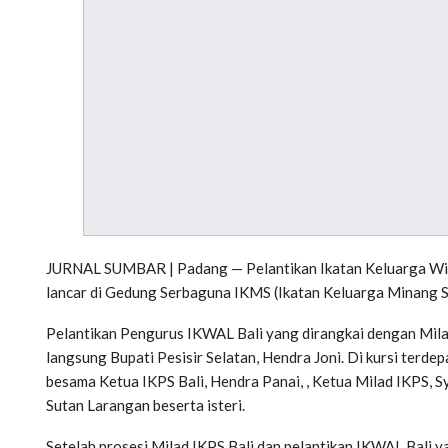
JURNAL SUMBAR | Padang — Pelantikan Ikatan Keluarga Wila
lancar di Gedung Serbaguna IKMS (Ikatan Keluarga Minang Sa
Pelantikan Pengurus IKWAL Bali yang dirangkai dengan Milad 
langsung Bupati Pesisir Selatan, Hendra Joni. Di kursi terd
besama Ketua IKPS Bali, Hendra Panai, , Ketua Milad IKPS, Sy
Sutan Larangan beserta isteri.
Setelah prosesi Milad IKPS Bali dan pelantikan IKWAL Bali 