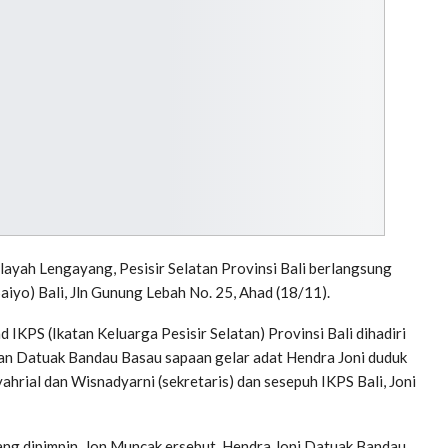
yah Lengayang, Pesisir Selatan Provinsi Bali berlangsung
iyo) Bali, Jln Gunung Lebah No. 25, Ahad (18/11).
IKPS (Ikatan Keluarga Pesisir Selatan) Provinsi Bali dihadiri
epan Datuak Bandau Basau sapaan gelar adat Hendra Joni duduk
ahrial dan Wisnadyarni (sekretaris) dan sesepuh IKPS Bali, Joni
yang dipimpin, Jon Muncak ersebut, Hendra Joni Datuak Bandau