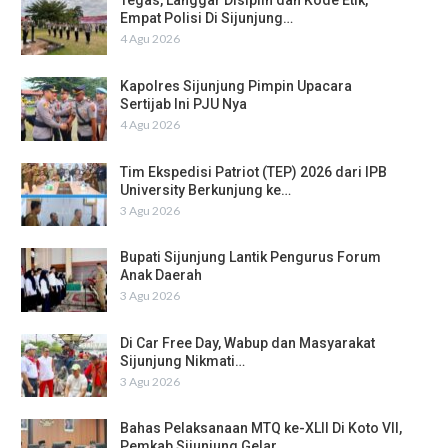
Tegas, Langgar Disiplin dan Kode Etik,
Empat Polisi Di Sijunjung…
4 Agu 2026
Kapolres Sijunjung Pimpin Upacara
Sertijab Ini PJU Nya
4 Agu 2026
Tim Ekspedisi Patriot (TEP) 2026 dari IPB
University Berkunjung ke…
3 Agu 2026
Bupati Sijunjung Lantik Pengurus Forum
Anak Daerah
3 Agu 2026
Di Car Free Day, Wabup dan Masyarakat
Sijunjung Nikmati…
3 Agu 2026
Bahas Pelaksanaan MTQ ke-XLII Di Koto VII,
Pemkab Sijunjung Gelar…