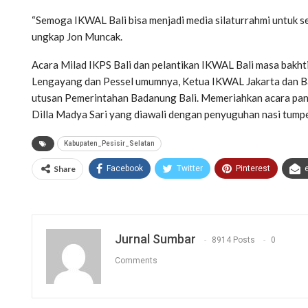
“Semoga IKWAL Bali bisa menjadi media silaturrahmi untuk se
ungkap Jon Muncak.
Acara Milad IKPS Bali dan pelantikan IKWAL Bali masa bakht
Lengayang dan Pessel umumnya, Ketua IKWAL Jakarta dan Ban
utusan Pemerintahan Badanung Bali. Memeriahkan acara pani
Dilla Madya Sari yang diawali dengan penyuguhan nasi tump
Kabupaten_Pesisir_Selatan
Share
Facebook
Twitter
Pinterest
Jurnal Sumbar
8914 Posts
0
Comments