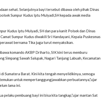
adaan sehat. Selanjutnya bayi tersebut dibawa oleh pihak Dinas
Kapolsek Sumpur Kudus Iptu Mulyadi,SH kepada awak media
mpur Kudus Iptu Mulyadi, SH dan para kanit Polsek dan Dinas
diri Camat Sumpur Kudus diwakili Sri Handayani, Kepala Puskesmas
 perawat bernama Tika juga turut menyaksikan.
, dibawa komando AKBP Driharto, SIK kini terus memburu
ng Simpang Sawah Salupak, Nagari Tanjung Labuah, Kecamatan
di di Sumatera Barat. Kini kita tengah menyelidikinya, semoga
 ditemukan untuk mempertanggungjawabkan perbuatannya,”ujar
lum lama ini.
ua pelaku pembuang bayi ini bisa kita tangkap,”ujar mantan Sat