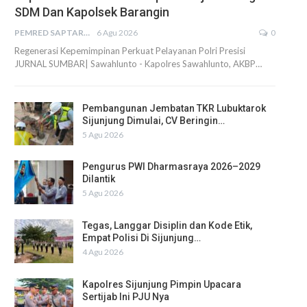
SDM Dan Kapolsek Barangin
PEMRED SAPTARIUS
6 Agu 2026
0
Regenerasi Kepemimpinan Perkuat Pelayanan Polri Presisi
JURNAL SUMBAR| Sawahlunto - Kapolres Sawahlunto, AKBP…
Pembangunan Jembatan TKR Lubuktarok
Sijunjung Dimulai, CV Beringin…
5 Agu 2026
Pengurus PWI Dharmasraya 2026–2029
Dilantik
5 Agu 2026
Tegas, Langgar Disiplin dan Kode Etik,
Empat Polisi Di Sijunjung…
4 Agu 2026
Kapolres Sijunjung Pimpin Upacara
Sertijab Ini PJU Nya