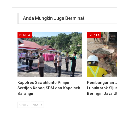
Anda Mungkin Juga Berminat
BERITA
BERITA
Kapolres Sawahlunto Pimpin
Pembangunan 
Sertijab Kabag SDM dan Kapolsek
Lubuktarok Siju
Barangin
Beringin Jaya 
PREV
NEXT