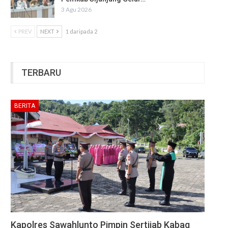
3 Agu 2026
PREV
NEXT
1 daripada 2
TERBARU
BERITA
Kapolres Sawahlunto Pimpin Sertijab Kabag