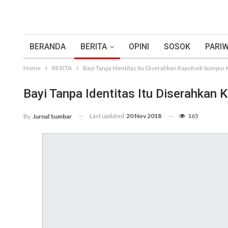
BERANDA
BERITA
OPINI
SOSOK
PARIW
Home
BERITA
Bayi Tanpa Identitas Itu Diserahkan Kapolsek Sumpur
Bayi Tanpa Identitas Itu Diserahkan
Last updated
20 Nov 2018
165
By
Jurnal Sumbar