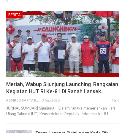
BERITA
Meriah, Wabup Sijunjung Launching Rangkaian
Kegiatan HUT RI Ke-81 Di Ranah Lansek…
PEMRED SAPTARIUS
3 Agu 2026
0
JURNAL SUMBAR| Sijunjung - Dalam rangka memeriahkan Hari
Ulang Tahun (HUT) Kemerdekaan Republik Indonesia ke-81…