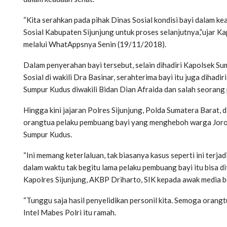
“Kita serahkan pada pihak Dinas Sosial kondisi bayi dalam ke
Sosial Kabupaten Sijunjung untuk proses selanjutnya,”ujar 
melalui WhatAppsnya Senin (19/11/2018).
Dalam penyerahan bayi tersebut, selain dihadiri Kapolsek Su
Sosial di wakili Dra Basinar, serahterima bayi itu juga diha
Sumpur Kudus diwakili Bidan Dian Afraida dan salah seorang
Hingga kini jajaran Polres Sijunjung, Polda Sumatera Barat
orangtua pelaku pembuang bayi yang mengheboh warga Joro
Sumpur Kudus.
“Ini memang keterlaluan, tak biasanya kasus seperti ini terja
dalam waktu tak begitu lama pelaku pembuang bayi itu bisa
Kapolres Sijunjung, AKBP Driharto, SIK kepada awak media be
“Tunggu saja hasil penyelidikan personil kita. Semoga orangt
Intel Mabes Polri itu ramah.