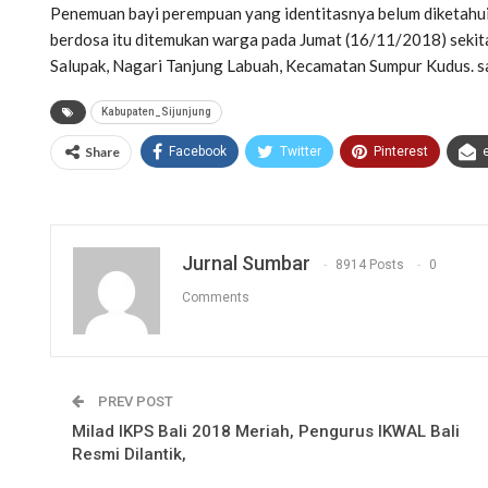
Penemuan bayi perempuan yang identitasnya belum diketahui 
berdosa itu ditemukan warga pada Jumat (16/11/2018) sekita
Salupak, Nagari Tanjung Labuah, Kecamatan Sumpur Kudus. s
Kabupaten_Sijunjung
Share
Facebook
Twitter
Pinterest
Jurnal Sumbar
8914 Posts
0
Comments
PREV POST
Milad IKPS Bali 2018 Meriah, Pengurus IKWAL Bali
Resmi Dilantik,