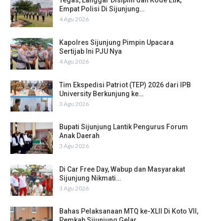
Tegas, Langgar Disiplin dan Kode Etik,
Empat Polisi Di Sijunjung…
4 Agu 2026
Kapolres Sijunjung Pimpin Upacara
Sertijab Ini PJU Nya
4 Agu 2026
Tim Ekspedisi Patriot (TEP) 2026 dari IPB
University Berkunjung ke…
3 Agu 2026
Bupati Sijunjung Lantik Pengurus Forum
Anak Daerah
3 Agu 2026
Di Car Free Day, Wabup dan Masyarakat
Sijunjung Nikmati…
3 Agu 2026
Bahas Pelaksanaan MTQ ke-XLII Di Koto VII,
Pemkab Sijunjung Gelar…