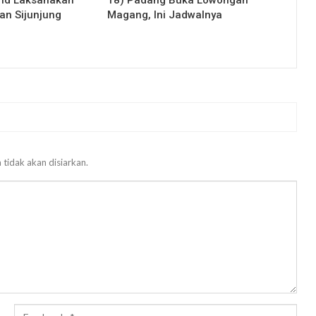
nd Laksanakan
18) Padang Buka Lowongan
an Sijunjung
Magang, Ini Jadwalnya
 tidak akan disiarkan.