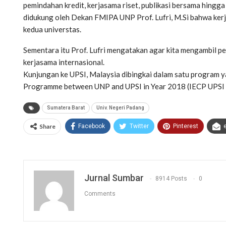
pemindahan kredit, kerjasama riset, publikasi bersama hingga
didukung oleh Dekan FMIPA UNP Prof. Lufri, M.Si bahwa ke
kedua universtas.
Sementara itu Prof. Lufri mengatakan agar kita mengambil
kerjasama internasional.
Kunjungan ke UPSI, Malaysia dibingkai dalam satu program y
Programme between UNP and UPSI in Year 2018 (IECP UPSI
Sumatera Barat
Univ. Negeri Padang
Share
Facebook
Twitter
Pinterest
Jurnal Sumbar
8914 Posts
0
Comments