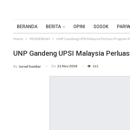
BERANDA
BERITA
OPINI
SOSOK
PARIW
Home
PENDIDIKAN
UNP Gandeng UPSI Malaysia Perluas Program K
UNP Gandeng UPSI Malaysia Perluas
On
21 Nov 2018
161
By
Jurnal Sumbar