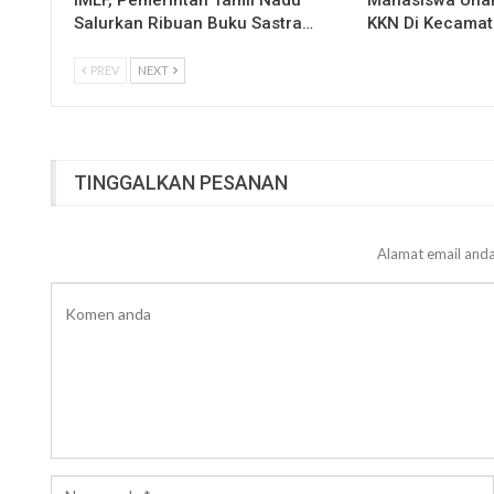
IMLF, Pemerintah Tamil Nadu
Mahasiswa Una
Salurkan Ribuan Buku Sastra…
KKN Di Kecamat
PREV
NEXT
TINGGALKAN PESANAN
Alamat email anda