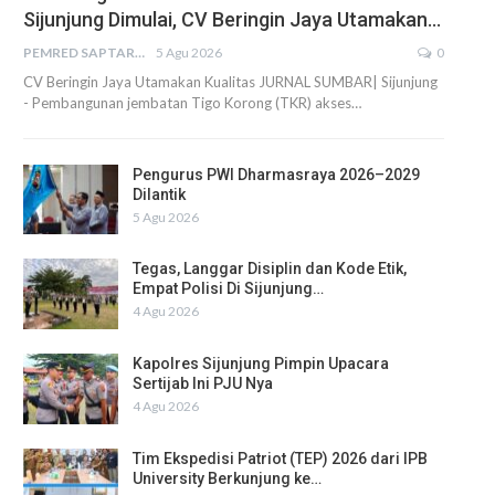
Sijunjung Dimulai, CV Beringin Jaya Utamakan…
PEMRED SAPTARIUS
5 Agu 2026
0
CV Beringin Jaya Utamakan Kualitas JURNAL SUMBAR| Sijunjung
- Pembangunan jembatan Tigo Korong (TKR) akses…
Pengurus PWI Dharmasraya 2026–2029
Dilantik
5 Agu 2026
Tegas, Langgar Disiplin dan Kode Etik,
Empat Polisi Di Sijunjung…
4 Agu 2026
Kapolres Sijunjung Pimpin Upacara
Sertijab Ini PJU Nya
4 Agu 2026
Tim Ekspedisi Patriot (TEP) 2026 dari IPB
University Berkunjung ke…