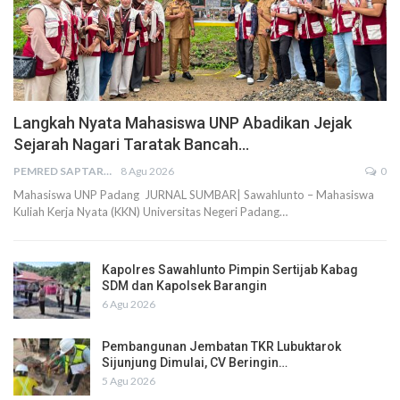
Langkah Nyata Mahasiswa UNP Abadikan Jejak
Sejarah Nagari Taratak Bancah…
PEMRED SAPTARIUS
8 Agu 2026
0
Mahasiswa UNP Padang JURNAL SUMBAR| Sawahlunto – Mahasiswa
Kuliah Kerja Nyata (KKN) Universitas Negeri Padang…
Kapolres Sawahlunto Pimpin Sertijab Kabag
SDM dan Kapolsek Barangin
6 Agu 2026
Pembangunan Jembatan TKR Lubuktarok
Sijunjung Dimulai, CV Beringin…
5 Agu 2026