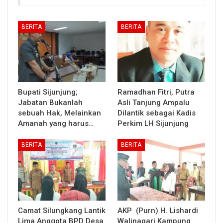
BERITA
BERITA
Bupati Sijunjung;
Ramadhan Fitri, Putra
Jabatan Bukanlah
Asli Tanjung Ampalu
sebuah Hak, Melainkan
Dilantik sebagai Kadis
Amanah yang harus…
Perkim LH Sijunjung
BERITA
BERITA
Camat Silungkang Lantik
AKP (Purn) H. Lishardi
Lima Anggota BPD Desa
Walinagari Kampung