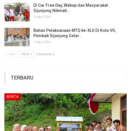
Di Car Free Day, Wabup dan Masyarakat
Sijunjung Nikmati…
3 Agu 2026
Bahas Pelaksanaan MTQ ke-XLII Di Koto VII,
Pemkab Sijunjung Gelar…
3 Agu 2026
PREV
NEXT
1 daripada 2
TERBARU
BERITA