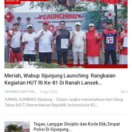
BERITA
Meriah, Wabup Sijunjung Launching Rangkaian
Kegiatan HUT RI Ke-81 Di Ranah Lansek…
PEMRED SAPTARIUS
3 Agu 2026
0
JURNAL SUMBAR| Sijunjung - Dalam rangka memeriahkan Hari Ulang
Tahun (HUT) Kemerdekaan Republik Indonesia ke-81…
Tegas, Langgar Disiplin dan Kode Etik, Empat
Polisi Di Sijunjung…