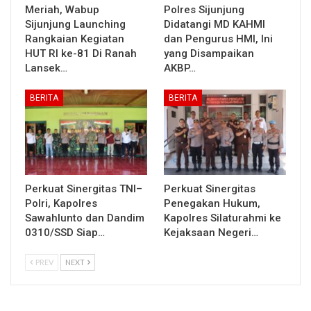
Meriah, Wabup
Polres Sijunjung
Sijunjung Launching
Didatangi MD KAHMI
Rangkaian Kegiatan
dan Pengurus HMI, Ini
HUT RI ke-81 Di Ranah
yang Disampaikan
Lansek…
AKBP…
BERITA
BERITA
Perkuat Sinergitas TNI–
Perkuat Sinergitas
Polri, Kapolres
Penegakan Hukum,
Sawahlunto dan Dandim
Kapolres Silaturahmi ke
0310/SSD Siap…
Kejaksaan Negeri…
PREV
NEXT