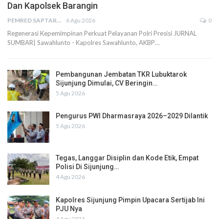
Dan Kapolsek Barangin
PEMRED SAPTARIUS
6 Agu 2026
0
Regenerasi Kepemimpinan Perkuat Pelayanan Polri Presisi JURNAL
SUMBAR| Sawahlunto - Kapolres Sawahlunto, AKBP…
Pembangunan Jembatan TKR Lubuktarok
Sijunjung Dimulai, CV Beringin…
5 Agu 2026
Pengurus PWI Dharmasraya 2026–2029 Dilantik
5 Agu 2026
Tegas, Langgar Disiplin dan Kode Etik, Empat
Polisi Di Sijunjung…
4 Agu 2026
Kapolres Sijunjung Pimpin Upacara Sertijab Ini
PJU Nya
4 Agu 2026