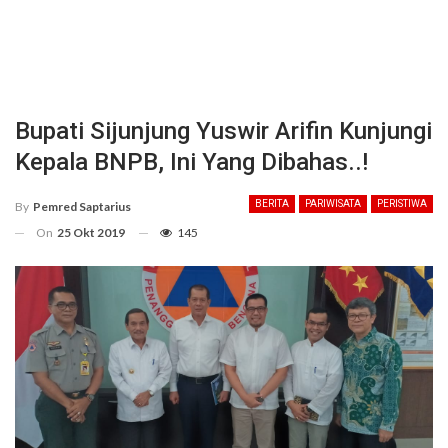
Bupati Sijunjung Yuswir Arifin Kunjungi
Kepala BNPB, Ini Yang Dibahas..!
BERITA
PARIWISATA
PERISTIWA
By
Pemred Saptarius
On
25 Okt 2019
145