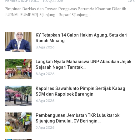
PEMRED SAPTARIUS
10 Agu 2026
0
Pimpinan BazNas dan Dewan Pengawas Perumda Kinantan Dilantik
JURNAL SUMBAR| Sijunjung - Bupati Sijunjung,…
KY Tetapkan 14 Calon Hakim Agung, Satu dari
Ranah Minang
8 Agu 2026
Langkah Nyata Mahasiswa UNP Abadikan Jejak
Sejarah Nagari Taratak…
8 Agu 2026
Kapolres Sawahlunto Pimpin Sertijab Kabag
SDM dan Kapolsek Barangin
6 Agu 2026
Pembangunan Jembatan TKR Lubuktarok
Sijunjung Dimulai, CV Beringin…
5 Agu 2026