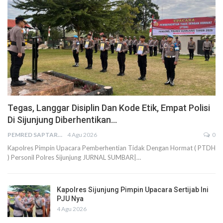
Tegas, Langgar Disiplin Dan Kode Etik, Empat Polisi
Di Sijunjung Diberhentikan…
PEMRED SAPTARIUS
4 Agu 2026
0
Kapolres Pimpin Upacara Pemberhentian Tidak Dengan Hormat ( PTDH
) Personil Polres Sijunjung JURNAL SUMBAR|…
Kapolres Sijunjung Pimpin Upacara Sertijab Ini
PJU Nya
4 Agu 2026