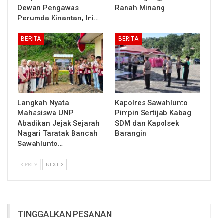
Dewan Pengawas
Ranah Minang
Perumda Kinantan, Ini…
BERITA
BERITA
Langkah Nyata
Kapolres Sawahlunto
Mahasiswa UNP
Pimpin Sertijab Kabag
Abadikan Jejak Sejarah
SDM dan Kapolsek
Nagari Taratak Bancah
Barangin
Sawahlunto…
PREV
NEXT
TINGGALKAN PESANAN