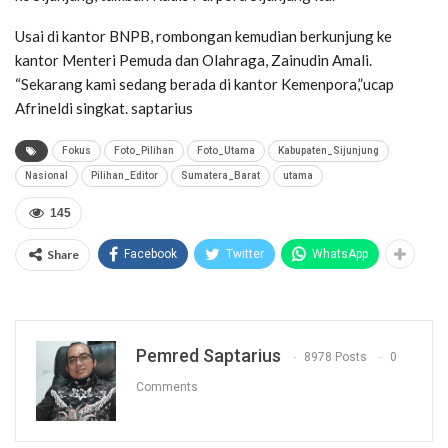
Usai di kantor BNPB, rombongan kemudian berkunjung ke
kantor Menteri Pemuda dan Olahraga, Zainudin Amali.
“Sekarang kami sedang berada di kantor Kemenpora,”ucap
Afrineldi singkat. saptarius
Fokus
Foto_Pilihan
Foto_Utama
Kabupaten_Sijunjung
Nasional
Pilihan_Editor
Sumatera_Barat
utama
145
Share
Facebook
Twitter
WhatsApp
Pemred Saptarius
8978 Posts
0
Comments