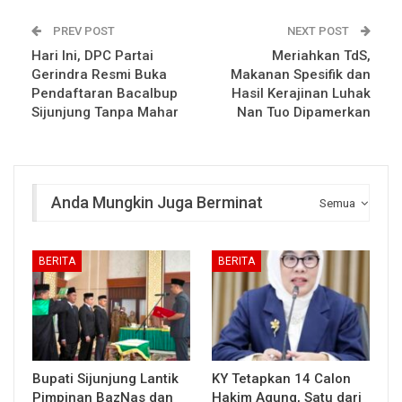
PREV POST
NEXT POST
Hari Ini, DPC Partai
Meriahkan TdS,
Gerindra Resmi Buka
Makanan Spesifik dan
Pendaftaran Bacalbup
Hasil Kerajinan Luhak
Sijunjung Tanpa Mahar
Nan Tuo Dipamerkan
Anda Mungkin Juga Berminat
Semua
BERITA
BERITA
Bupati Sijunjung Lantik
KY Tetapkan 14 Calon
Pimpinan BazNas dan
Hakim Agung, Satu dari