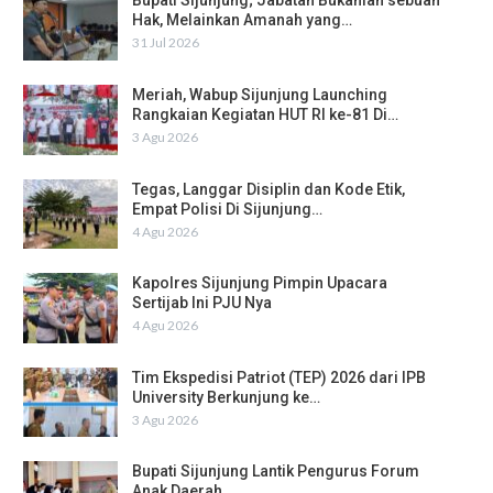
Bupati Sijunjung; Jabatan Bukanlah sebuah
Hak, Melainkan Amanah yang…
31 Jul 2026
Meriah, Wabup Sijunjung Launching
Rangkaian Kegiatan HUT RI ke-81 Di…
3 Agu 2026
Tegas, Langgar Disiplin dan Kode Etik,
Empat Polisi Di Sijunjung…
4 Agu 2026
Kapolres Sijunjung Pimpin Upacara
Sertijab Ini PJU Nya
4 Agu 2026
Tim Ekspedisi Patriot (TEP) 2026 dari IPB
University Berkunjung ke…
3 Agu 2026
Bupati Sijunjung Lantik Pengurus Forum
Anak Daerah