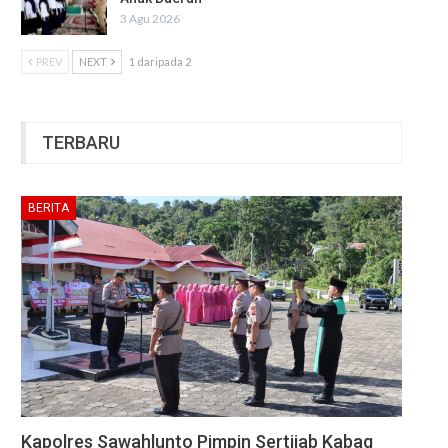
3 Agu 2026
PREV
NEXT
1 daripada 2
TERBARU
BERITA
Kapolres Sawahlunto Pimpin Sertijab Kabag