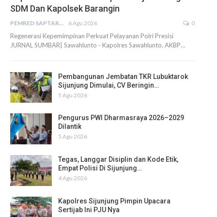
SDM Dan Kapolsek Barangin
PEMRED SAPTARIUS
6 Agu 2026
0
Regenerasi Kepemimpinan Perkuat Pelayanan Polri Presisi
JURNAL SUMBAR| Sawahlunto - Kapolres Sawahlunto, AKBP…
Pembangunan Jembatan TKR Lubuktarok
Sijunjung Dimulai, CV Beringin…
5 Agu 2026
Pengurus PWI Dharmasraya 2026–2029
Dilantik
5 Agu 2026
Tegas, Langgar Disiplin dan Kode Etik,
Empat Polisi Di Sijunjung…
4 Agu 2026
Kapolres Sijunjung Pimpin Upacara
Sertijab Ini PJU Nya