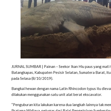
JURNAL SUMBAR | Painan – Seekor Ikan Hiu paus yang mati t
Batangkapas, Kabupaten Pesisir Selatan, Sumatera Barat, itu 
pada Selasa (8/10/2019).
Bangkai hewan dengan nama Latin Rhincodon typus itu dievaku
dilakukan menggunakan satu unit alat berat ekscavator.
“Penguburan kita lakukan karena dua langkah lainnya tak memun
Pratama Widjaya, petugas dari Balai Pengelolaan Sumberday