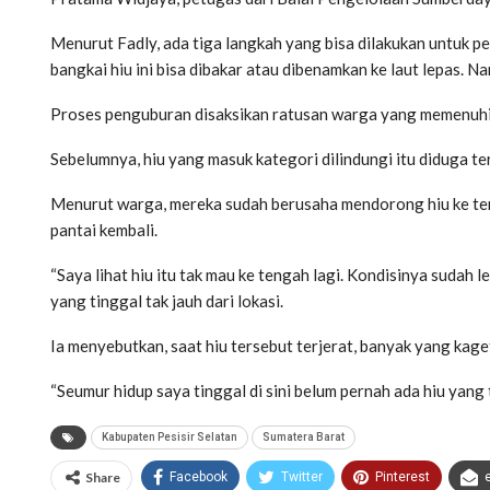
Menurut Fadly, ada tiga langkah yang bisa dilakukan untuk p
bangkai hiu ini bisa dibakar atau dibenamkan ke laut lepas. Na
Proses penguburan disaksikan ratusan warga yang memenuhi 
Sebelumnya, hiu yang masuk kategori dilindungi itu diduga ter
Menurut warga, mereka sudah berusaha mendorong hiu ke tenga
pantai kembali.
“Saya lihat hiu itu tak mau ke tengah lagi. Kondisinya sudah 
yang tinggal tak jauh dari lokasi.
Ia menyebutkan, saat hiu tersebut terjerat, banyak yang kaget
“Seumur hidup saya tinggal di sini belum pernah ada hiu yang 
Kabupaten Pesisir Selatan
Sumatera Barat
Share
Facebook
Twitter
Pinterest