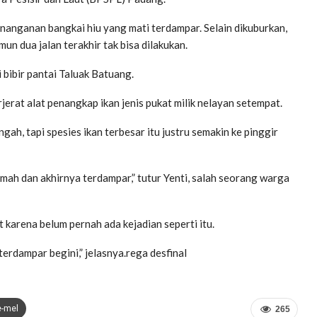
enanganan bangkai hiu yang mati terdampar. Selain dikuburkan,
mun dua jalan terakhir tak bisa dilakukan.
bibir pantai Taluak Batuang.
jerat alat penangkap ikan jenis pukat milik nelayan setempat.
h, tapi spesies ikan terbesar itu justru semakin ke pinggir
lemah dan akhirnya terdampar,” tutur Yenti, salah seorang warga
 karena belum pernah ada kejadian seperti itu.
terdampar begini,” jelasnya.rega desfinal
e-mel
265