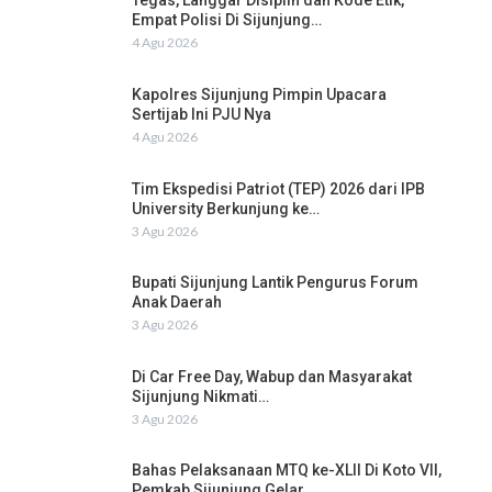
Tegas, Langgar Disiplin dan Kode Etik,
Empat Polisi Di Sijunjung…
4 Agu 2026
Kapolres Sijunjung Pimpin Upacara
Sertijab Ini PJU Nya
4 Agu 2026
Tim Ekspedisi Patriot (TEP) 2026 dari IPB
University Berkunjung ke…
3 Agu 2026
Bupati Sijunjung Lantik Pengurus Forum
Anak Daerah
3 Agu 2026
Di Car Free Day, Wabup dan Masyarakat
Sijunjung Nikmati…
3 Agu 2026
Bahas Pelaksanaan MTQ ke-XLII Di Koto VII,
Pemkab Sijunjung Gelar…