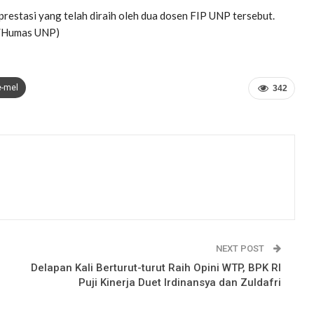
restasi yang telah diraih oleh dua dosen FIP UNP tersebut.
di/Humas UNP)
e-mel
342
NEXT POST
Delapan Kali Berturut-turut Raih Opini WTP, BPK RI
Puji Kinerja Duet Irdinansya dan Zuldafri