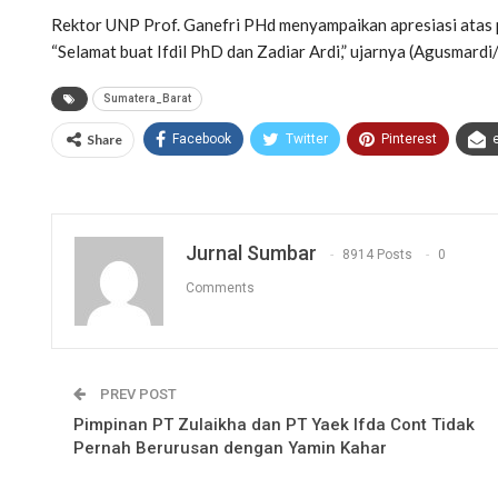
Rektor UNP Prof. Ganefri PHd menyampaikan apresiasi atas p
“Selamat buat Ifdil PhD dan Zadiar Ardi,” ujarnya (Agusmar
Sumatera_Barat
Share
Facebook
Twitter
Pinterest
Jurnal Sumbar
8914 Posts
0
Comments
PREV POST
Pimpinan PT Zulaikha dan PT Yaek Ifda Cont Tidak
Pernah Berurusan dengan Yamin Kahar