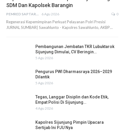
SDM Dan Kapolsek Barangin
PEMRED SAPTARIUS
6 Agu 2026
0
Regenerasi Kepemimpinan Perkuat Pelayanan Polri Presisi
JURNAL SUMBAR| Sawahlunto - Kapolres Sawahlunto, AKBP…
Pembangunan Jembatan TKR Lubuktarok
Sijunjung Dimulai, CV Beringin…
5 Agu 2026
Pengurus PWI Dharmasraya 2026–2029
Dilantik
5 Agu 2026
Tegas, Langgar Disiplin dan Kode Etik,
Empat Polisi Di Sijunjung…
4 Agu 2026
Kapolres Sijunjung Pimpin Upacara
Sertijab Ini PJU Nya