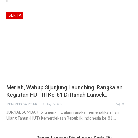
BERITA
Meriah, Wabup Sijunjung Launching Rangkaian
Kegiatan HUT RI Ke-81 Di Ranah Lansek…
PEMRED SAPTARIUS
3 Agu 2026
0
JURNAL SUMBAR| Sijunjung - Dalam rangka memeriahkan Hari
Ulang Tahun (HUT) Kemerdekaan Republik Indonesia ke-81…