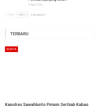
3 Agu 2026
PREV
NEXT
1 daripada 2
TERBARU
BERITA
Kapolres Sawahlunto Pimpin Sertijab Kabag