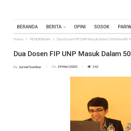
BERANDA
BERITA
OPINI
SOSOK
PARIW
Home
PENDIDIKAN
Dua Dosen FIP UNP Masuk dalam 500 Peneliti Te
Dua Dosen FIP UNP Masuk Dalam 500 
On
29 Mei 2020
342
By
Jurnal Sumbar