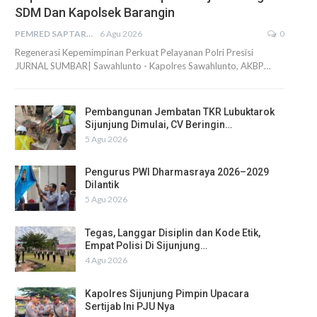
SDM Dan Kapolsek Barangin
PEMRED SAPTARIUS
6 Agu 2026
0
Regenerasi Kepemimpinan Perkuat Pelayanan Polri Presisi
JURNAL SUMBAR| Sawahlunto - Kapolres Sawahlunto, AKBP…
Pembangunan Jembatan TKR Lubuktarok
Sijunjung Dimulai, CV Beringin…
5 Agu 2026
Pengurus PWI Dharmasraya 2026–2029
Dilantik
5 Agu 2026
Tegas, Langgar Disiplin dan Kode Etik,
Empat Polisi Di Sijunjung…
4 Agu 2026
Kapolres Sijunjung Pimpin Upacara
Sertijab Ini PJU Nya