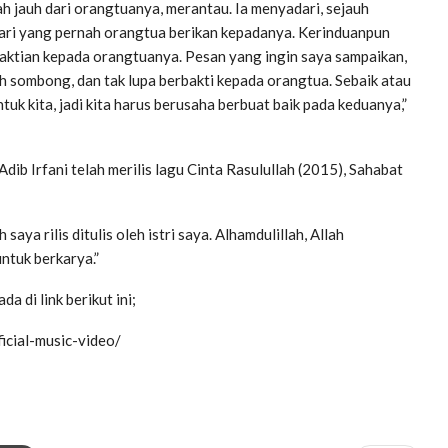
h jauh dari orangtuanya, merantau. Ia menyadari, sejauh
 dari yang pernah orangtua berikan kepadanya. Kerinduanpun
ktian kepada orangtuanya. Pesan yang ingin saya sampaikan,
eh sombong, dan tak lupa berbakti kepada orangtua. Sebaik atau
uk kita, jadi kita harus berusaha berbuat baik pada keduanya,”
dib Irfani telah merilis lagu Cinta Rasulullah (2015), Sahabat
aya rilis ditulis oleh istri saya. Alhamdulillah, Allah
ntuk berkarya.”
a di link berikut ini;
ficial-music-video/