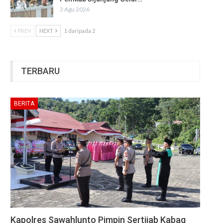
3 Agu 2026
PREV
NEXT
1 daripada 2
TERBARU
BERITA
Kapolres Sawahlunto Pimpin Sertijab Kabag