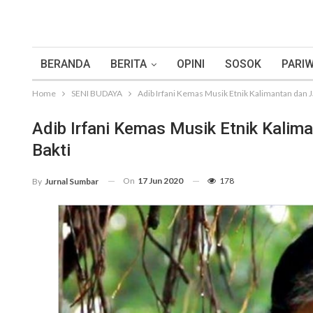
BERANDA
BERITA
OPINI
SOSOK
PARIW
Home
SENI BUDAYA
Adib Irfani Kemas Musik Etnik Kalimantan dan J
Adib Irfani Kemas Musik Etnik Kalim
Bakti
On
17 Jun 2020
178
By
Jurnal Sumbar