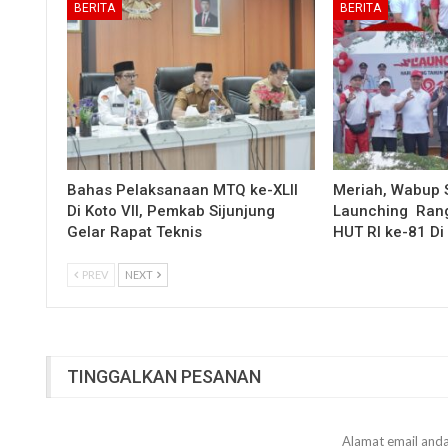
BERITA
BERITA
Bahas Pelaksanaan MTQ ke-XLII
Meriah, Wabup 
Di Koto VII, Pemkab Sijunjung
Launching Rang
Gelar Rapat Teknis
HUT RI ke-81 D
PREV
NEXT
TINGGALKAN PESANAN
Alamat email anda