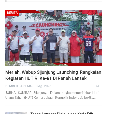
BERITA
Meriah, Wabup Sijunjung Launching Rangkaian
Kegiatan HUT RI Ke-81 Di Ranah Lansek…
PEMRED SAPTARIUS
3 Agu 2026
0
JURNAL SUMBAR| Sijunjung - Dalam rangka memeriahkan Hari
Ulang Tahun (HUT) Kemerdekaan Republik Indonesia ke-81…