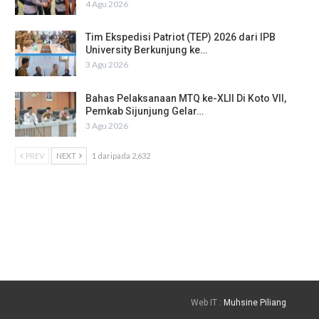
4 Agu 2026
Tim Ekspedisi Patriot (TEP) 2026 dari IPB
University Berkunjung ke…
3 Agu 2026
Bahas Pelaksanaan MTQ ke-XLII Di Koto VII,
Pemkab Sijunjung Gelar…
3 Agu 2026
PREV
NEXT
1 daripada 2,632
Web IT :
Muhsine Piliang