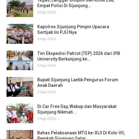
Tegas, Langgar Disiplin dan Kode Etik,
Empat Polisi Di Sijunjung…
4 Agu 2026
Kapolres Sijunjung Pimpin Upacara
Sertijab Ini PJU Nya
4 Agu 2026
Tim Ekspedisi Patriot (TEP) 2026 dari IPB
University Berkunjung ke…
3 Agu 2026
Bupati Sijunjung Lantik Pengurus Forum
Anak Daerah
3 Agu 2026
Di Car Free Day, Wabup dan Masyarakat
Sijunjung Nikmati…
3 Agu 2026
Bahas Pelaksanaan MTQ ke-XLII Di Koto VII,
Pemkab Sijunjung Gelar…