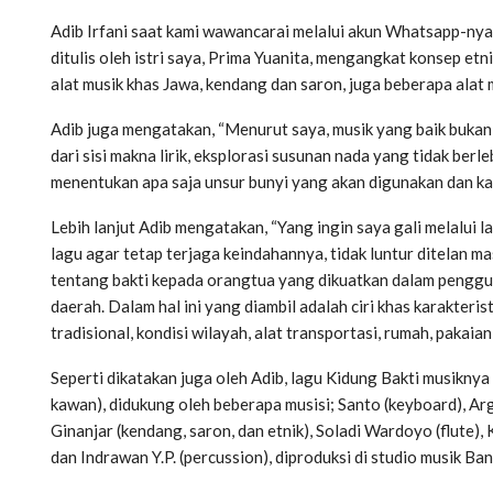
Adib Irfani saat kami wawancarai melalui akun Whatsapp-nya
ditulis oleh istri saya, Prima Yuanita, mengangkat konsep e
alat musik khas Jawa, kendang dan saron, juga beberapa alat m
Adib juga mengatakan, “Menurut saya, musik yang baik bukan
dari sisi makna lirik, eksplorasi susunan nada yang tidak b
menentukan apa saja unsur bunyi yang akan digunakan dan ka
Lebih lanjut Adib mengatakan, “Yang ingin saya gali melalui l
lagu agar tetap terjaga keindahannya, tidak luntur ditelan mas
tentang bakti kepada orangtua yang dikuatkan dalam pengg
daerah. Dalam hal ini yang diambil adalah ciri khas karakteris
tradisional, kondisi wilayah, alat transportasi, rumah, pakaia
Seperti dikatakan juga oleh Adib, lagu Kidung Bakti musikny
kawan), didukung oleh beberapa musisi; Santo (keyboard), Ar
Ginanjar (kendang, saron, dan etnik), Soladi Wardoyo (flute), 
dan Indrawan Y.P. (percussion), diproduksi di studio musik Ba