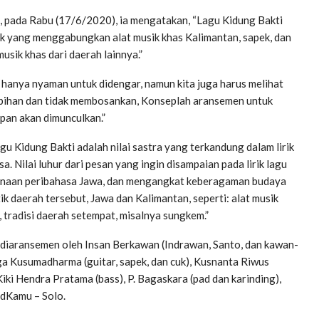
, pada Rabu (17/6/2020), ia mengatakan, “Lagu Kidung Bakti
tnik yang menggabungkan alat musik khas Kalimantan, sapek, dan
usik khas dari daerah lainnya.”
 hanya nyaman untuk didengar, namun kita juga harus melihat
erlebihan dan tidak membosankan, Konseplah aransemen untuk
pan akan dimunculkan.”
agu Kidung Bakti adalah nilai sastra yang terkandung dalam lirik
a. Nilai luhur dari pesan yang ingin disampaian pada lirik lagu
unaan peribahasa Jawa, dan mengangkat keberagaman budaya
tik daerah tersebut, Jawa dan Kalimantan, seperti: alat musik
n, tradisi daerah setempat, misalnya sungkem.”
a diaransemen oleh Insan Berkawan (Indrawan, Santo, dan kawan-
ga Kusumadharma (guitar, sapek, dan cuk), Kusnanta Riwus
Kiki Hendra Pratama (bass), P. Bagaskara (pad dan karinding),
ndKamu – Solo.