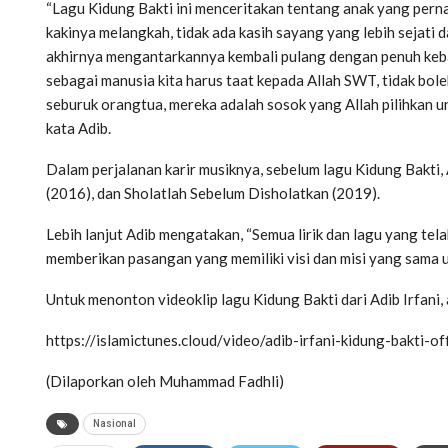
“Lagu Kidung Bakti ini menceritakan tentang anak yang perna
kakinya melangkah, tidak ada kasih sayang yang lebih sejati
akhirnya mengantarkannya kembali pulang dengan penuh keba
sebagai manusia kita harus taat kepada Allah SWT, tidak bol
seburuk orangtua, mereka adalah sosok yang Allah pilihkan unt
kata Adib.
Dalam perjalanan karir musiknya, sebelum lagu Kidung Bakti, A
(2016), dan Sholatlah Sebelum Disholatkan (2019).
Lebih lanjut Adib mengatakan, “Semua lirik dan lagu yang telah s
memberikan pasangan yang memiliki visi dan misi yang sama u
Untuk menonton videoklip lagu Kidung Bakti dari Adib Irfani, ad
https://islamictunes.cloud/video/adib-irfani-kidung-bakti-of
(Dilaporkan oleh Muhammad Fadhli)
Nasional