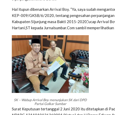
Hal itupun dibenarkan Arrival Boy. “Ya, saya sudah mengan
KEP-009/GKSB/6/2020, tentang pengesahan perpanjangan p
Kabupaten Sijunjung masa Bakti 2015-2020,”ucap Arrival Bo
Hartani,ST kepada Jurnalsumbar.Com sambil memperlihatkan S
SK – Wabup Arrival Boy menunjukan SK dari DPD
Partai Golkar Sumbar
Surat Keputusan tertanggal 2 Juni 2020 itu ditetapkan di Pa
NPAPG.1311010136360001 (Ketua) dan H.Desra Ediwan An