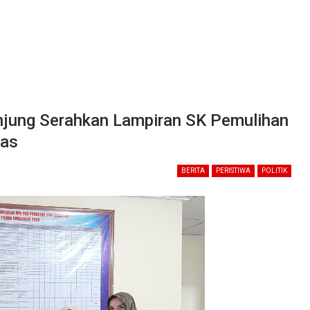
unjung Serahkan Lampiran SK Pemulihan
mas
BERITA
PERISTIWA
POLITIK