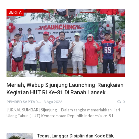
BERITA
Meriah, Wabup Sijunjung Launching Rangkaian
Kegiatan HUT RI Ke-81 Di Ranah Lansek…
PEMRED SAPTARIUS
3 Agu 2026
0
JURNAL SUMBAR| Sijunjung - Dalam rangka memeriahkan Hari
Ulang Tahun (HUT) Kemerdekaan Republik Indonesia ke-81…
Tegas, Langgar Disiplin dan Kode Etik,