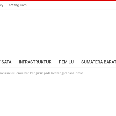
icy
Tentang Kami
ISATA
INFRASTRUKTUR
PEMILU
SUMATERA BARA
Lampiran SK Pemulihan Pengurus pada Kesbangpol dan Linmas