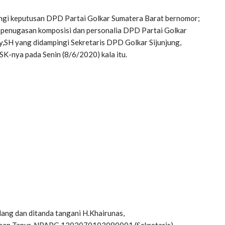
tongi keputusan DPD Partai Golkar Sumatera Barat bernomor;
enugasan komposisi dan personalia DPD Partai Golkar
y,SH yang didampingi Sekretaris DPD Golkar Sijunjung,
K-nya pada Senin (8/6/2020) kala itu.
dang dan ditanda tangani H.Khairunas,
an Tanur, NPAPG.1302070103080001 (Sekretaris).