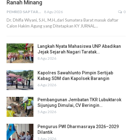
Ranah Minang
PEMRED SAPTARIUS
8 Agu 2026
0
Dr. Dhifla Wiyani, S.H., M.H.,dari Sumatera Barat masuk daftar
Calon Hakim Agung yang Ditetapkan KY JURNAL…
Langkah Nyata Mahasiswa UNP Abadikan
Jejak Sejarah Nagari Taratak…
8 Agu 2026
Kapolres Sawahlunto Pimpin Sertijab
Kabag SDM dan Kapolsek Barangin
6 Agu 2026
Pembangunan Jembatan TKR Lubuktarok
Sijunjung Dimulai, CV Beringin…
5 Agu 2026
Pengurus PWI Dharmasraya 2026–2029
Dilantik
5 Agu 2026