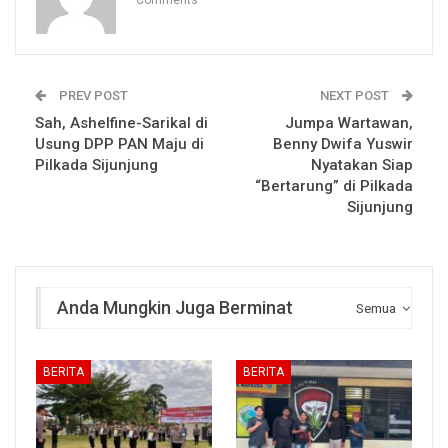
Comments
PREV POST
NEXT POST
Sah, Ashelfine-Sarikal di
Jumpa Wartawan,
Usung DPP PAN Maju di
Benny Dwifa Yuswir
Pilkada Sijunjung
Nyatakan Siap
“Bertarung” di Pilkada
Sijunjung
Anda Mungkin Juga Berminat
Semua
BERITA
BERITA