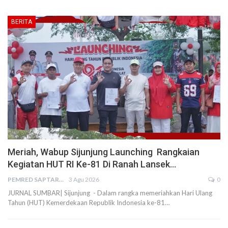
BERITA
Meriah, Wabup Sijunjung Launching Rangkaian
Kegiatan HUT RI Ke-81 Di Ranah Lansek…
PEMRED SAPTARIUS
3 Agu 2026
0
JURNAL SUMBAR| Sijunjung - Dalam rangka memeriahkan Hari Ulang
Tahun (HUT) Kemerdekaan Republik Indonesia ke-81…