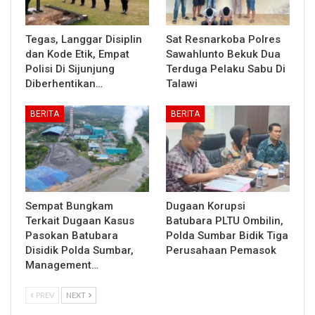
Tegas, Langgar Disiplin
Sat Resnarkoba Polres
dan Kode Etik, Empat
Sawahlunto Bekuk Dua
Polisi Di Sijunjung
Terduga Pelaku Sabu Di
Diberhentikan…
Talawi
BERITA
BERITA
Sempat Bungkam
Dugaan Korupsi
Terkait Dugaan Kasus
Batubara PLTU Ombilin,
Pasokan Batubara
Polda Sumbar Bidik Tiga
Disidik Polda Sumbar,
Perusahaan Pemasok
Management…
PREV
NEXT