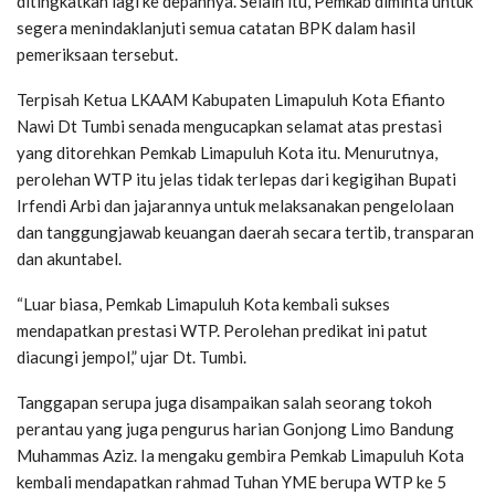
ditingkatkan lagi ke depannya. Selain itu, Pemkab diminta untuk
segera menindaklanjuti semua catatan BPK dalam hasil
pemeriksaan tersebut.
Terpisah Ketua LKAAM Kabupaten Limapuluh Kota Efianto
Nawi Dt Tumbi senada mengucapkan selamat atas prestasi
yang ditorehkan Pemkab Limapuluh Kota itu. Menurutnya,
perolehan WTP itu jelas tidak terlepas dari kegigihan Bupati
Irfendi Arbi dan jajarannya untuk melaksanakan pengelolaan
dan tanggungjawab keuangan daerah secara tertib, transparan
dan akuntabel.
“Luar biasa, Pemkab Limapuluh Kota kembali sukses
mendapatkan prestasi WTP. Perolehan predikat ini patut
diacungi jempol,” ujar Dt. Tumbi.
Tanggapan serupa juga disampaikan salah seorang tokoh
perantau yang juga pengurus harian Gonjong Limo Bandung
Muhammas Aziz. Ia mengaku gembira Pemkab Limapuluh Kota
kembali mendapatkan rahmad Tuhan YME berupa WTP ke 5