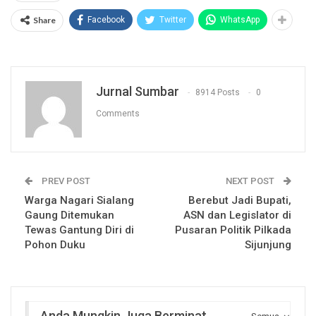
Share
Facebook
Twitter
WhatsApp
Jurnal Sumbar
8914 Posts
0
Comments
PREV POST
NEXT POST
Warga Nagari Sialang
Berebut Jadi Bupati,
Gaung Ditemukan
ASN dan Legislator di
Tewas Gantung Diri di
Pusaran Politik Pilkada
Pohon Duku
Sijunjung
Anda Mungkin Juga Berminat