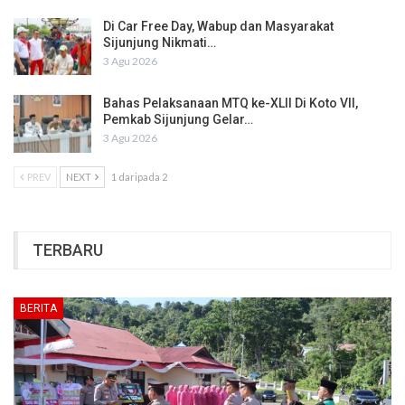
Di Car Free Day, Wabup dan Masyarakat
Sijunjung Nikmati…
3 Agu 2026
Bahas Pelaksanaan MTQ ke-XLII Di Koto VII,
Pemkab Sijunjung Gelar…
3 Agu 2026
PREV
NEXT
1 daripada 2
TERBARU
BERITA