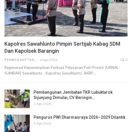
Kapolres Sawahlunto Pimpin Sertijab Kabag SDM
Dan Kapolsek Barangin
PEMRED SAPTARIUS
6 Agu 2026
0
Regenerasi Kepemimpinan Perkuat Pelayanan Polri Presisi JURNAL
SUMBAR| Sawahlunto - Kapolres Sawahlunto, AKBP…
Pembangunan Jembatan TKR Lubuktarok
Sijunjung Dimulai, CV Beringin…
5 Agu 2026
Pengurus PWI Dharmasraya 2026–2029 Dilantik
5 Agu 2026