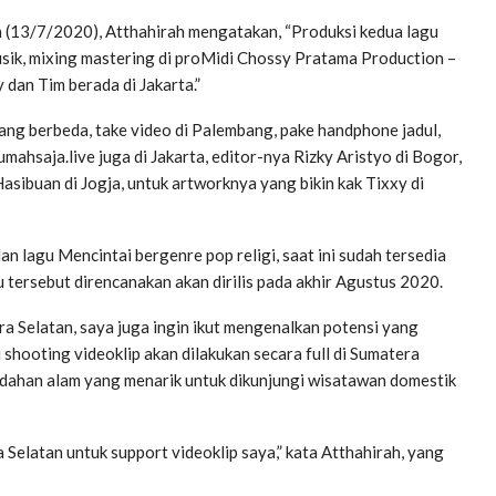
 (13/7/2020), Atthahirah mengatakan, “Produksi kedua lagu
musik, mixing mastering di proMidi Chossy Pratama Production –
 dan Tim berada di Jakarta.”
 yang berbeda, take video di Palembang, pake handphone jadul,
ahsaja.live juga di Jakarta, editor-nya Rizky Aristyo di Bogor,
asibuan di Jogja, untuk artworknya yang bikin kak Tixxy di
an lagu Mencintai bergenre pop religi, saat ini sudah tersedia
gu tersebut direncanakan akan dirilis pada akhir Agustus 2020.
 Selatan, saya juga ingin ikut mengenalkan potensi yang
 shooting videoklip akan dilakukan secara full di Sumatera
keindahan alam yang menarik untuk dikunjungi wisatawan domestik
elatan untuk support videoklip saya,” kata Atthahirah, yang