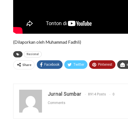
(Dilaporkan oleh Muhammad Fadhli)
Nasional
Share
Facebook
Twitter
Pinterest
Jurnal Sumbar
8914 Posts
0
Comments