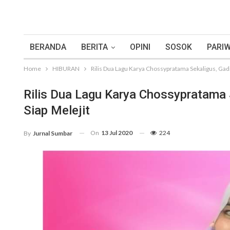
BERANDA
BERITA
OPINI
SOSOK
PARIW
Home
HIBURAN
Rilis Dua Lagu Karya Chossypratama Sekaligus, Gadi
Rilis Dua Lagu Karya Chossypratama 
Siap Melejit
On
13 Jul 2020
224
By
Jurnal Sumbar