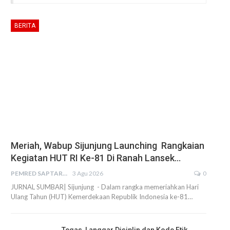
BERITA
Meriah, Wabup Sijunjung Launching Rangkaian
Kegiatan HUT RI Ke-81 Di Ranah Lansek…
PEMRED SAPTARIUS
3 Agu 2026
0
JURNAL SUMBAR| Sijunjung - Dalam rangka memeriahkan Hari
Ulang Tahun (HUT) Kemerdekaan Republik Indonesia ke-81…