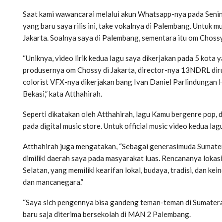
Saat kami wawancarai melalui akun Whatsapp-nya pada Senin
yang baru saya rilis ini, take vokalnya di Palembang. Untuk 
Jakarta. Soalnya saya di Palembang, sementara itu om Chossy
“Uniknya, video lirik kedua lagu saya dikerjakan pada 5 kota
produsernya om Chossy di Jakarta, director-nya 13NDRL dirum
colorist VFX-nya dikerjakan bang Ivan Daniel Parlindungan H
Bekasi,” kata Atthahirah.
Seperti dikatakan oleh Atthahirah, lagu Kamu bergenre pop, d
pada digital music store. Untuk official music video kedua la
Atthahirah juga mengatakan, “Sebagai generasimuda Sumatera
dimiliki daerah saya pada masyarakat luas. Rencananya lokasi
Selatan, yang memiliki kearifan lokal, budaya, tradisi, dan 
dan mancanegara.”
“Saya sich pengennya bisa gandeng teman-teman di Sumatera S
baru saja diterima bersekolah di MAN 2 Palembang.