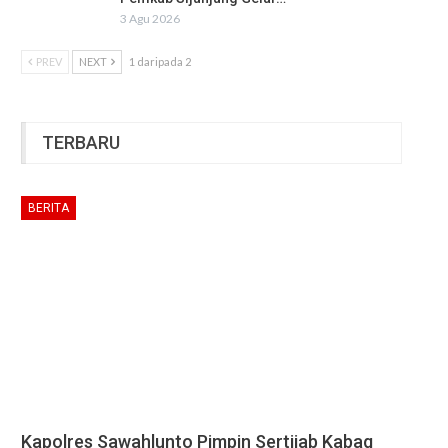
3 Agu 2026
PREV
NEXT
1 daripada 2
TERBARU
BERITA
Kapolres Sawahlunto Pimpin Sertijab Kabag