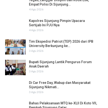
Tegas, Langgar Disiplin dan Kode Etik,
Empat Polisi Di Sijunjung…
4 Agu 2026
Kapolres Sijunjung Pimpin Upacara
Sertijab Ini PJU Nya
4 Agu 2026
Tim Ekspedisi Patriot (TEP) 2026 dari IPB
University Berkunjung ke…
3 Agu 2026
Bupati Sijunjung Lantik Pengurus Forum
Anak Daerah
3 Agu 2026
Di Car Free Day, Wabup dan Masyarakat
Sijunjung Nikmati…
3 Agu 2026
Bahas Pelaksanaan MTQ ke-XLII Di Koto VII,
Pemkab Sijunjung Gelar…