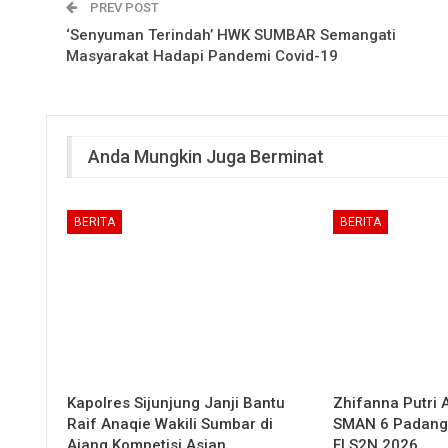
PREV POST
‘Senyuman Terindah’ HWK SUMBAR Semangati
Masyarakat Hadapi Pandemi Covid-19
Anda Mungkin Juga Berminat
BERITA
BERITA
Kapolres Sijunjung Janji Bantu
Zhifanna Putri 
Raif Anaqie Wakili Sumbar di
SMAN 6 Padang
Ajang Kompetisi Asian…
FLS2N 2026