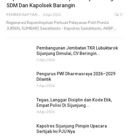
SDM Dan Kapolsek Barangin
PEMRED SAPTARIUS
6 Agu 2026
0
Regenerasi Kepemimpinan Perkuat Pelayanan Polri Presisi
JURNAL SUMBAR| Sawahlunto - Kapolres Sawahlunto, AKBP…
Pembangunan Jembatan TKR Lubuktarok
Sijunjung Dimulai, CV Beringin…
5 Agu 2026
Pengurus PWI Dharmasraya 2026–2029
Dilantik
5 Agu 2026
Tegas, Langgar Disiplin dan Kode Etik,
Empat Polisi Di Sijunjung…
4 Agu 2026
Kapolres Sijunjung Pimpin Upacara
Sertijab Ini PJU Nya